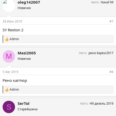
oleg142007
Авто
Haval h9
п
а
Новичок
т
и
и
28 Июн 2019
#7
:
SY Rexton 2
Admin
С
и
м
Mazi2005
Авто
рено kaptur2017
п
M
а
Новичок
т
и
и
5 Авг 2019
#8
:
Рено каптюр
Admin
С
и
м
SerTol
Авто
Н9 дизель 2019
п
S
а
Старейшина
т