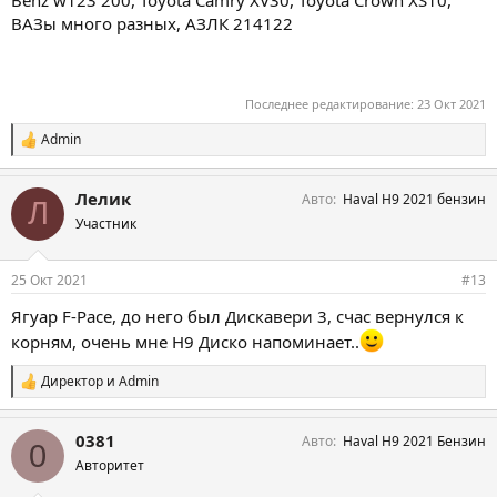
Benz w123 200, Toyota Camry XV30, Toyota Crown XS10,
ВАЗы много разных, АЗЛК 214122
Последнее редактирование:
23 Окт 2021
Admin
С
и
м
Лелик
Авто
Haval H9 2021 бензин
п
Л
а
Участник
т
и
и
25 Окт 2021
#13
:
Ягуар F-Pace, до него был Дискавери 3, счас вернулся к
корням, очень мне Н9 Диско напоминает..
Директор
и
Admin
С
и
м
0381
Авто
Haval H9 2021 Бензин
п
0
а
Авторитет
т
и