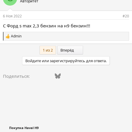
Авторитет
т
и
и
6 Ноя 2022
#20
:
С Форд s max 2,3 бензин на н9 бензин!!!
Admin
С
и
м
Последний
1 из 2
Вперёд
п
а
Войдите или зарегистрируйтесь для ответа.
т
и
и
Vkontakte
Facebook
Bluesky
WhatsApp
Telegram
Электронная поч
Ссылка
Поделиться:
:
Покупка Haval H9