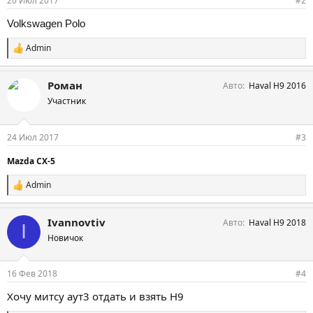
20 Июл 2017
#2
Volkswagen Polo
Admin
С
и
м
Роман
Авто
Haval H9 2016
п
а
Участник
т
и
и
24 Июл 2017
#3
:
Mazda СХ-5
Admin
С
и
м
Ivannovtiv
Авто
Haval H9 2018
п
I
а
Новичок
т
и
и
16 Фев 2018
#4
:
Хочу митсу аут3 отдать и взять H9