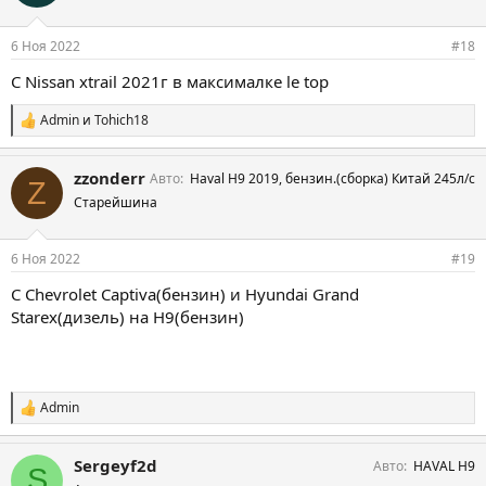
т
и
и
6 Ноя 2022
#18
:
С Nissan xtrail 2021г в максималке le top
Admin
и
Tohich18
С
и
м
zzonderr
Авто
Haval H9 2019, бензин.(сборка) Китай 245л/с
п
Z
а
Старейшина
т
и
и
6 Ноя 2022
#19
:
С Chevrolet Captiva(бензин) и Hyundai Grand
Starex(дизель) на H9(бензин)
Admin
С
и
м
Sergeyf2d
Авто
HAVAL H9
п
S
а