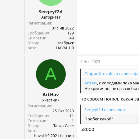
Sergeyf2d
Авторитет
Регистрация
31 Янв 2022
Сообщения
129
Симпатии
49
Город
Ноябрьск
Авто
HAVAL H9
9 Ноя 2023
A
Старик Хоттабыч написал(а)
ArtHav
, с холодами пока ма
Не критично, не назвал бы
ArtHav
не совсем понял, какая з
Участник
Регистрация
Sergeyf2d написал(а):
25 Окт 2023
Сообщения
11
Пробег какой?
Симпатии
1
Город
Тарко-Сале
58000
Авто
Haval H9 2021 бензин