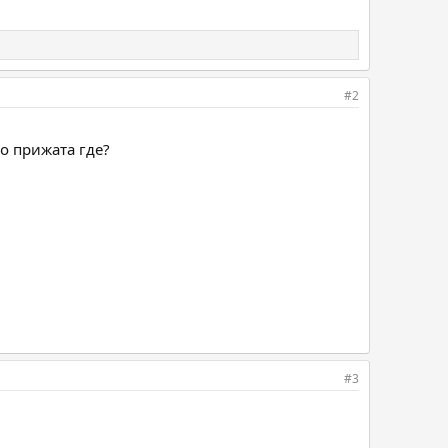
#2
о прижата где?
#3