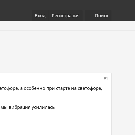
Вход
Регистрация
Поиск
#1
етофоре, а особенно при старте на светофоре,
зимы вибрация усилилась