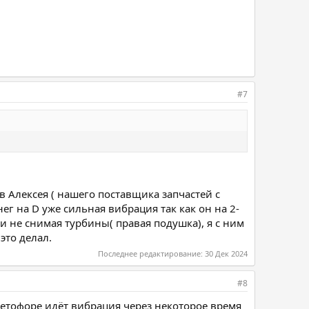
#7
 Алексея ( нашего поставщика запчастей с
нег на D уже сильная вибрация так как он на 2-
ки не снимая турбины( правая подушка), я с ним
это делал.
Последнее редактирование:
30 Дек 2024
#8
ветофоре идёт вибрация через некоторое время