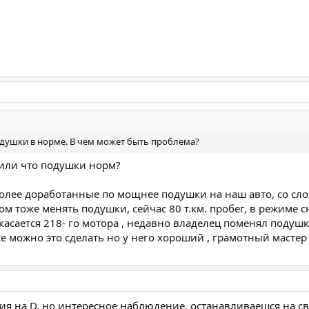
душки в норме. В чем может быть проблема?
шили что подушки норм?
олее доработанные по мощнее подушки на наш авто, со слов
том тоже менять подушки, сейчас 80 т.км. пробег, в режиме с
 касается 218- го мотора , недавно владелец поменял подуш
се можно это сделать но у него хороший , грамотный мастер 
ция на D, но интересное наблюдение, останавливаешся на с