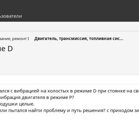
ьзователи
ание, ремонт I
Двигатель, трансмиссия, топливная система I
ме D
ался с вибрацией на холостых в режиме D при стоянке на св
вибрация двигателя в режиме Р?
подушки целые.
или пытался найти проблему и путь решения? с приходом 