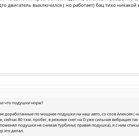
дто двигатель выключился ( но работает) бац тихо никакой 
ли что подушки норм?
е доработанные по мощнее подушки на наш авто, со слов Алексея ( на
сейчас 80 т.км. пробег, в режиме снег на D уже сильная вибрация так ка
поменял подушки не снимая турбины( правая подушка), я с ним списыва
р это делал.