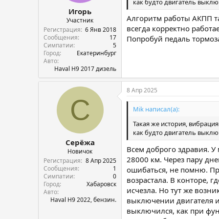
как будто двигатель выключ
Игорь
Алгоритм работы АКПП та
Участник
всегда корректно работае
Регистрация
6 Янв 2018
Сообщения
17
Попробуй педаль тормоза
Симпатии
5
Город
Екатеринбург
Авто
Haval H9 2017 дизель
8 Апр 2025
С
Mik написал(а):
Такая же история, вибраци
как будто двигатель выключ
Серёжа
Всем доброго здравия. У 
Новичок
28000 км. Через пару дне
Регистрация
8 Апр 2025
Сообщения
1
ошибаться, не помню. Пр
Симпатии
0
возрастала. В конторе, г
Город
Хабаровск
исчезла. Но тут же возни
Авто
Haval H9 2022, бензин.
выключении двигателя ил
выключился, как при функ