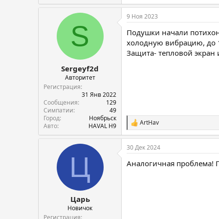
9 Ноя 2023
S
Подушки начали потихонь
холодную вибрацию, до 1
Защита- тепловой экран 
Sergeyf2d
Авторитет
Регистрация
31 Янв 2022
Сообщения
129
Симпатии
49
Город
Ноябрьск
ArtHav
С
Авто
HAVAL H9
и
м
30 Дек 2024
п
Ц
а
Аналогичная проблема! 
т
и
и
:
Царь
Новичок
Регистрация