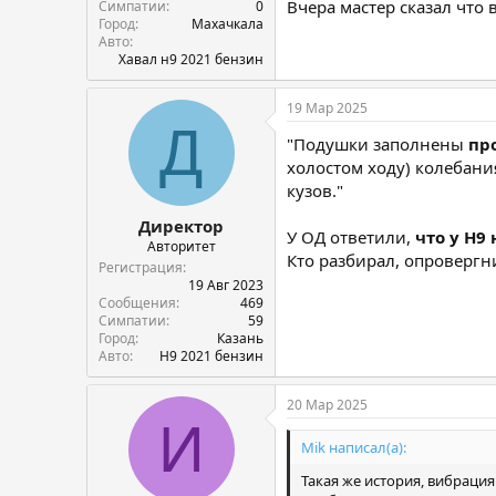
Вчера мастер сказал что
Симпатии
0
Город
Махачкала
Авто
Хавал н9 2021 бензин
19 Мар 2025
Д
"Подушки заполнены
пр
холостом ходу) колебани
кузов."
Директор
У ОД ответили,
что у Н9
Авторитет
Кто разбирал, опровергн
Регистрация
19 Авг 2023
Сообщения
469
Симпатии
59
Город
Казань
Авто
Н9 2021 бензин
20 Мар 2025
И
Mik написал(а):
Такая же история, вибраци