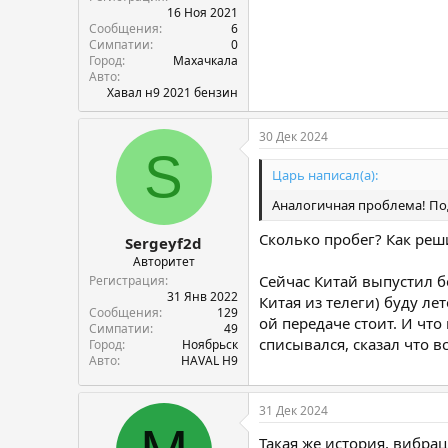
16 Ноя 2021
Сообщения
6
Симпатии
0
Город
Махачкала
Авто
Хавал н9 2021 бензин
30 Дек 2024
S
Царь написал(а):
Аналогичная проблема! По
Сколько пробег? Как ре
Sergeyf2d
Авторитет
Сейчас Китай выпустил б
Регистрация
31 Янв 2022
Китая из телеги) буду ле
Сообщения
129
ой передаче стоит. И что
Симпатии
49
списывался, сказал что в
Город
Ноябрьск
Авто
HAVAL H9
31 Дек 2024
Такая же история, вибра