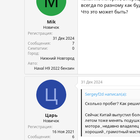
M
всегда по разному как бу
Что это может быть?
Mik
Новичок
Регистрация
31 Дек 2024
Сообщения
7
Симпатии
0
Город
Нижний Новгород
Авто
Haval H9 2022 бензин
31 Дек 2024
Ц
Sergeyf2d написал(а):
Сколько пробег? Как реши
Сейчас Китай выпустил боле
Царь
летом тоже менять подушки, 
Новичок
мотора , недавно владелец 
Регистрация
хороший , грамотный масте
16 Ноя 2021
Сообщения
6