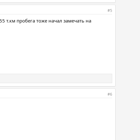
#5
5 т.км пробега тоже начал замечать на
#6