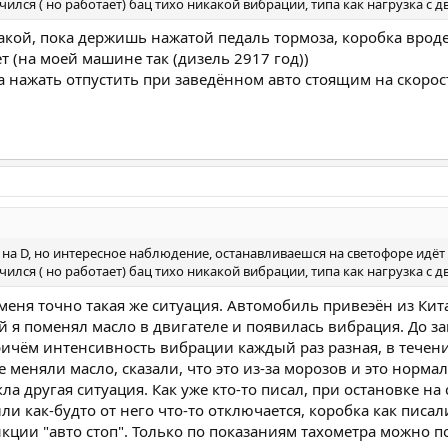
ился ( но работает) бац тихо никакой вибрации, типа как нагрузка с д
кой, пока держишь нажатой педаль тормоза, коробка вроде 
т (на моей машине так (дизель 2917 год))
 нажать отпустить при заведённом авто стоящим на скорос
я на D, но интересное наблюдение, останавливаешся на светофоре идёт
ился ( но работает) бац тихо никакой вибрации, типа как нагрузка с д
меня точно такая же ситуация. Автомобиль привеэён из Кита
й я поменял масло в двигателе и появилась вибрация. До з
ичём интенсивность вибрации каждый раз разная, в течен
де меняли масло, сказали, что это из-за морозов и это норма
кла другая ситуация. Как уже кто-то писал, при остановке на
и как-будто от него что-то отключается, коробка как писал
ции "авто стоп". Только по показаниям тахометра можно по