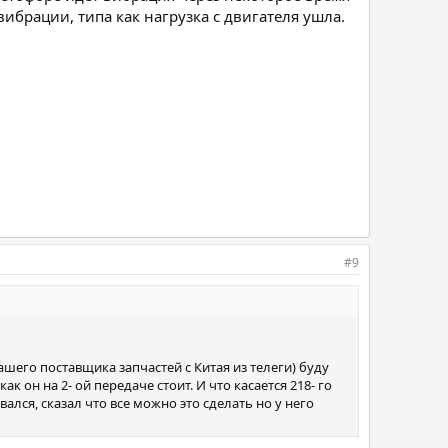
вибрации, типа как нагрузка с двигателя ушла.
#9
шего поставщика запчастей с Китая из телеги) буду
к он на 2- ой передаче стоит. И что касается 218- го
лся, сказал что все можно это сделать но у него