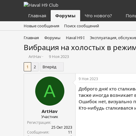
Главная
Форумы
Что нового?
Пол
Новые сообщения
Поиск сообщений
Главная
Форумы
Haval H9 I
Эксплуатация, обслужив
Вибрация на холостых в режи
А
Д
ArtHav
9 Ноя 2023
в
а
1
2
Вперёд
т
т
о
а
р
н
9 Ноя 2023
т
а
A
Доброго дня! кто сталкив
е
ч
м
а
также иногда возникает 
ы
л
Ошибок нет, визуально 
а
Кто-нибудь сталкивался 
ArtHav
Участник
Регистрация
25 Окт 2023
Сообщения
11