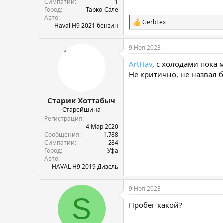
Симпатии
1
Город
Тарко-Сале
Авто
GerbLex
С
Haval H9 2021 бензин
и
м
9 Ноя 2023
п
а
ArtHav
, с холодами пока 
т
и
Не критично, не назвал 
и
:
Старик Хоттабыч
Старейшина
Регистрация
4 Мар 2020
Сообщения
1.788
Симпатии
284
Город
Уфа
Авто
HAVAL H9 2019 Дизель
9 Ноя 2023
S
Пробег какой?