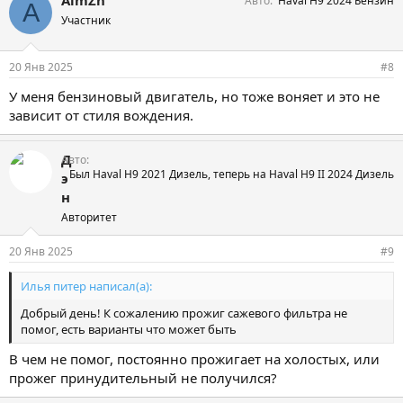
AlmZh
Авто
Haval H9 2024 Бензин
A
Участник
20 Янв 2025
#8
У меня бензиновый двигатель, но тоже воняет и это не
зависит от стиля вождения.
Д
Авто
Был Haval H9 2021 Дизель, теперь на Haval H9 II 2024 Дизель
э
н
Авторитет
20 Янв 2025
#9
Илья питер написал(а):
Добрый день! К сожалению прожиг сажевого фильтра не
помог, есть варианты что может быть
В чем не помог, постоянно прожигает на холостых, или
прожег принудительный не получился?