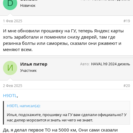
D
Новичок
1 Фев 2025
#19
И мне обновили прошивку на ГУ, теперь Яндекс карты
хоть заработали и поменяли снизу дверей, там где
резинка болты или саморезы, сказали они ржавеют и
меняют всем.
Илья питер
Авто
HAVAL h9 2024 дизель
И
Участник
2 Фев 2025
#20
H9DTL
,
H9DTL написал(а):
Илья, подскажите, прошивку на ГУ вам сделали официально? У
нас дилер морозится и знать ни чего не знает.
Да, я делал первое ТО на 5000 км, Они сами сказали