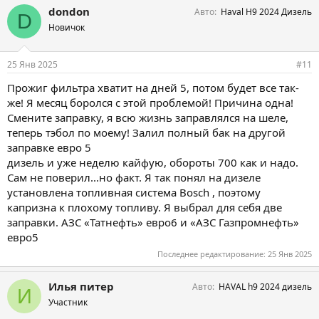
dondon
Авто
Haval H9 2024 Дизель
D
Новичок
25 Янв 2025
#11
Прожиг фильтра хватит на дней 5, потом будет все так-
же! Я месяц боролся с этой проблемой! Причина одна!
Смените заправку, я всю жизнь заправлялся на шеле,
теперь тэбол по моему! Залил полный бак на другой
заправке евро 5
дизель и уже неделю кайфую, обороты 700 как и надо.
Сам не поверил...но факт. Я так понял на дизеле
установлена топливная система Bosch , поэтому
капризна к плохому топливу. Я выбрал для себя две
заправки. АЗС «Татнефть» евро6 и «АЗС Газпромнефть»
евро5
Последнее редактирование:
25 Янв 2025
Илья питер
Авто
HAVAL h9 2024 дизель
И
Участник