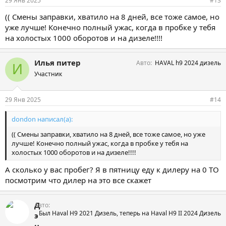
29 Янв 2025
#13
(( Смены заправки, хватило на 8 дней, все тоже самое, но
уже лучше! Конечно полный ужас, когда в пробке у тебя
на холостых 1000 оборотов и на дизеле!!!!
Илья питер
Авто
HAVAL h9 2024 дизель
И
Участник
29 Янв 2025
#14
dondon написал(а):
(( Смены заправки, хватило на 8 дней, все тоже самое, но уже
лучше! Конечно полный ужас, когда в пробке у тебя на
холостых 1000 оборотов и на дизеле!!!!
А сколько у вас пробег? Я в пятницу еду к дилеру на 0 ТО
посмотрим что дилер на это все скажет
Д
Авто
Был Haval H9 2021 Дизель, теперь на Haval H9 II 2024 Дизель
э
н