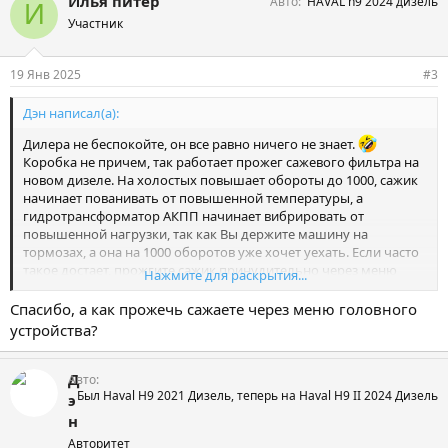
Илья питер
Авто
HAVAL h9 2024 дизель
И
Участник
19 Янв 2025
#3
Дэн написал(а):
Дилера не беспокойте, он все равно ничего не знает.
Коробка не причем, так работает прожег сажевого фильтра на
новом дизеле. На холостых повышает обороты до 1000, сажик
начинает пованивать от повышенной температуры, а
гидротрансформатор АКПП начинает вибрировать от
повышенной нагрузки, так как Вы держите машину на
тормозах, а она на 1000 оборотов уже хочет уехать. Если часто
такое достает, прожгите сажик принудительно через меню
Нажмите для раскрытия...
головного устройства, но это долго, минут 20 на холостых,
ехать во время прожига нельзя.
Спасибо, а как прожечь сажаете через меню головного
устройства?
Д
Авто
Был Haval H9 2021 Дизель, теперь на Haval H9 II 2024 Дизель
э
н
Авторитет