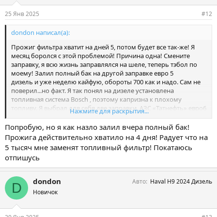
25 Янв 2025
#12
dondon написал(а):
Прожиг фильтра хватит на дней 5, потом будет все так-же! Я
месяц боролся с этой проблемой! Причина одна! Смените
заправку, я всю жизнь заправлялся на шеле, теперь тэбол по
моему! Залил полный бак на другой заправке евро 5
дизель и уже неделю кайфую, обороты 700 как и надо. Сам не
поверил...но факт. Я так понял на дизеле установлена
топливная система Bosch , поэтому капризна к плохому
топливу. Я выбрал для себя две заправки. АЗС «Татнефть» евро6
Нажмите для раскрытия...
и «АЗС Газпромнефть» евро5
Попробую, но я как назло залил вчера полный бак!
Прожига действительно хватило на 4 дня! Радует что на
5 тысяч мне заменят топливный фильтр! Покатаюсь
отпишусь
dondon
Авто
Haval H9 2024 Дизель
D
Новичок