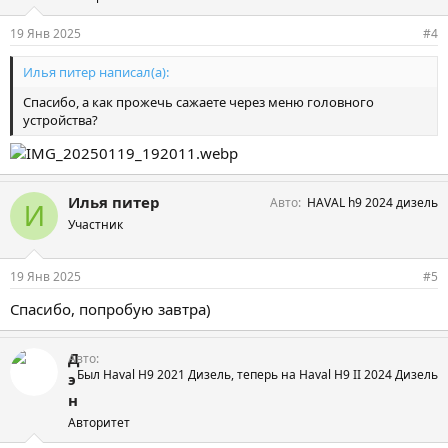
19 Янв 2025
#4
Илья питер написал(а):
Спасибо, а как прожечь сажаете через меню головного
устройства?
Илья питер
Авто
HAVAL h9 2024 дизель
И
Участник
19 Янв 2025
#5
Спасибо, попробую завтра)
Д
Авто
Был Haval H9 2021 Дизель, теперь на Haval H9 II 2024 Дизель
э
н
Авторитет