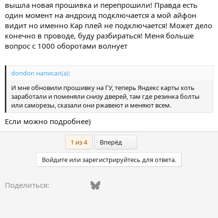
вышла новая прошивка и перепрошили! Правда есть
один момент на андроид подключается а мой айфон
видит но именно Кар плей не подключается! Может дело
конечно в проводе, буду разбираться! Меня больше
вопрос с 1000 оборотами волнует
dondon написал(а):
И мне обновили прошивку на ГУ, теперь Яндекс карты хоть
заработали и поменяли снизу дверей, там где резинка болты
или саморезы, сказали они ржавеют и меняют всем.
Если можно подробнее)
Последний
1 из 4
Вперёд
Войдите или зарегистрируйтесь для ответа.
Vkontakte
Facebook
Bluesky
WhatsApp
Telegram
Электронная поч
Ссылка
Поделиться: