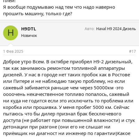
плей!
Я вообще подумываю над тем что надо наверно
прошить машину, только где?
H9DTL
Авто
Haval H9 2024 Дизель
H
Новичок
1 Фев 2025
#17
Доброе утро Всем. В октябре приобрел Н9-2 дизельный,
так как занимаюсь ремонтом топливной аппаратуры
дизелей. У нас в городе нет таких пробок как в Ростове
или Питере и не наблюдаю такую проблему, но если
сажевый забивается раньше чем через 50000км -это
оооочень некачественное топливо попалось, сажевый
ни куда не годится если это исключить то проблема или
коробка или прошивка. У меня пробег 5000 км. Сейчас
пытаюсь что бы дилер признал брак бесключевого
доступа (не работает при повышенной влажности) и стук
детонации при разгоне (они его не слышат ни
приёмщик ни диагност ни инженер по гарантии)Какое