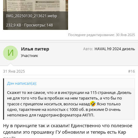
IMG_20250130_213621.webp
232,9 KB · Просмотры: 148
Последнее редактирование:
30 Янв 2025
Илья питер
Авто
HAVAL h9 2024 дизель
И
Участник
31 Янв 2025
#16
Дэн написал(а):
Скажет то же самое, что и в инструкции на 115 странице. Дизель
не для того что бы в пробках на нем тарахтеть, а что бы по
трассе с прицепом носиться, волосы назад
Ясно только
одно, тарахтение на холостых с 1000 об. в режиме D очень
неполезно для гидротрансформатора АКПП.
Ну в принципе так и сказали! Единственно что полезное
сделали это прошивку ГУ обновили и теперь есть Кар