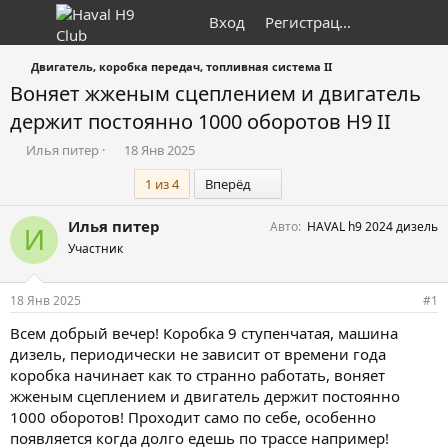
Вход
Регистрация
Двигатель, коробка передач, топливная система II
Воняет жженым сцеплением и двигатель
держит постоянно 1000 оборотов H9 II
А
Д
Илья питер
18 Янв 2025
в
а
Последний
1 из 4
Вперёд
т
т
о
а
р
н
Илья питер
Авто
HAVAL h9 2024 дизель
И
т
а
Участник
е
ч
м
а
ы
л
18 Янв 2025
#1
а
Всем добрый вечер! Коробка 9 ступенчатая, машина
дизель, периодически не зависит от времени года
коробка начинает как то странно работать, воняет
жженым сцеплением и двигатель держит постоянно
1000 оборотов! Проходит само по себе, особенно
появляется когда долго едешь по трассе например!