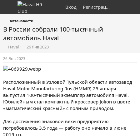
Вход
Регистрация
Автоновости
В России собрали 100-тысячный
автомобиль Haval
А
Д
Haval
26 Янв 2023
в
а
т
т
26 Янв 2023
о
а
р
н
т
а
е
ч
Расположенный в Узловой Тульской области автозавод
м
а
Haval Motor Manufacturing Rus (HMMR) 25 января
ы
л
выпустил 100-тысячный экземпляр автомобиля Haval.
а
Юбилейным стал компактный кроссовер Jolion в цвете
«магматический красный» с полным приводом.
Для достижения знаковой вехи предприятию
потребовалось 3,5 года — работу оно начало в июне
2019-го.