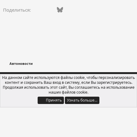
Vkontakte
Facebook
Bluesky
WhatsApp
Telegram
Электронная поч
Поделиться:
Автоновости
Russian (RU)
На данном сайте используются файлы cookie, чтобы персонализировать
контент и сохранить Ваш вход в систему, если Вы зарегистрируетесь.
Обратная связь
Условия и правила
Продолжая использовать этот сайт, Вы соглашаетесь на использование
Политика конфиденциальности
Помощь
Главная
R
наших файлов cookie.
S
S
Принять
Узнать больше…
®
Локализация от xenForo.Info