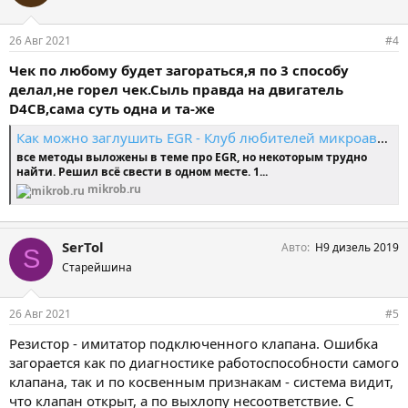
26 Авг 2021
#4
Чек по любому будет загораться,я по 3 способу
делал,не горел чек.Сыль правда на двигатель
D4CB,сама суть одна и та-же
Как можно заглушить EGR - Клуб любителей микроавтобусов и минивэнов
все методы выложены в теме про EGR, но некоторым трудно
найти. Решил всё свести в одном месте. 1...
mikrob.ru
SerTol
Авто
Н9 дизель 2019
S
Старейшина
26 Авг 2021
#5
Резистор - имитатор подключенного клапана. Ошибка
загорается как по диагностике работоспособности самого
клапана, так и по косвенным признакам - система видит,
что клапан открыт, а по выхлопу несоответствие. С