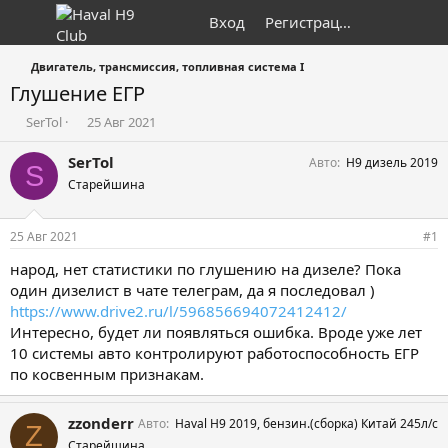
Вход
Регистрация
Двигатель, трансмиссия, топливная система I
Глушение ЕГР
А
Д
SerTol
25 Авг 2021
в
а
т
т
SerTol
Авто
Н9 дизель 2019
S
о
а
Старейшина
р
н
т
а
е
ч
25 Авг 2021
#1
м
а
ы
л
народ, нет статистики по глушению на дизеле? Пока
а
один дизелист в чате телеграм, да я последовал )
https://www.drive2.ru/l/596856694072412412/
Интересно, будет ли появляться ошибка. Вроде уже лет
10 системы авто контролируют работоспособность ЕГР
по косвенным признакам.
zzonderr
Авто
Haval H9 2019, бензин.(сборка) Китай 245л/с
Z
Старейшина