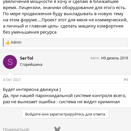
увеличения мощности я хочу и сделаю в ближайшее
время. Лицензии, знанияи оборудование для этого есть.
По мере продвижения буду выкладывать в новую тему
на этом форуме....Проект этот для меня не коммерческий,
а личный и главная цель- сделать машину комфортнее
без уменьшения ресурса
Admin
С
и
м
SerTol
Авто
Н9 дизель 2019
п
S
а
Старейшина
т
и
и
4 Окт 2021
#9
:
Будет интересна движуха )
Да, при нашей пароноидальной системе контроля всего,
раз не вылезает ошибка - система не видит криминал
Войдите или зарегистрируйтесь для ответа.
Vkontakte
Facebook
Bluesky
WhatsApp
Telegram
Электронная поч
Ссылка
Поделиться: