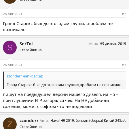
26 Авг 2021
#2
Гранд Старекс был до этого,там глушил,проблем не
возникало
SerTol
Авто
Н9 дизель 2019
S
Старейшина
26 Авг 2021
#3
zzonderr написал(а):
Гранд Старекс был до этого,там глушил,проблем не возникало
пишут на предыдущей версии нашего дизеля, на Н5 -
при глушении ЕГР загорался чек. На Н9 добавили
сажевик, может с софтом что не доделали
zzonderr
Авто
Haval H9 2019, бензин.(сборка) Китай 245л/с
Z
Старейшина