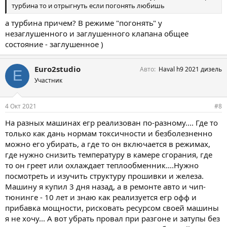
турбина то и отрыгнуть если погонять любишь
а турбина причем? В режиме "погонять" у
незаглушенного и заглушенного клапана общее
состояние - заглушенное )
Euro2studio
Авто
Haval h9 2021 дизель
E
Участник
4 Окт 2021
#8
На разных машинах егр реализован по-разному.... Где то
только как дань нормам токсичности и безболезненно
можно его убирать, а где то он включается в режимах,
где нужно снизить температуру в камере сгорания, где
то он греет или охлаждает теплообменник....Нужно
посмотреть и изучить структуру прошивки и железа.
Машину я купил 3 дня назад, а в ремонте авто и чип-
тюнинге - 10 лет и знаю как реализуется егр офф и
прибавка мощности, рисковать ресурсом своей машины
я не хочу... А вот убрать провал при разгоне и затупы без