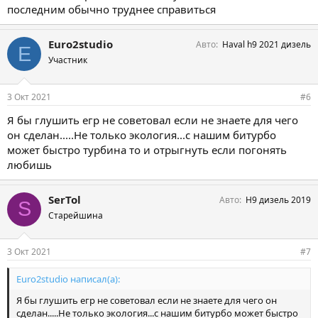
последним обычно труднее справиться
Euro2studio
Авто
Haval h9 2021 дизель
E
Участник
3 Окт 2021
#6
Я бы глушить егр не советовал если не знаете для чего
он сделан.....Не только экология...с нашим битурбо
может быстро турбина то и отрыгнуть если погонять
любишь
SerTol
Авто
Н9 дизель 2019
S
Старейшина
3 Окт 2021
#7
Euro2studio написал(а):
Я бы глушить егр не советовал если не знаете для чего он
сделан.....Не только экология...с нашим битурбо может быстро