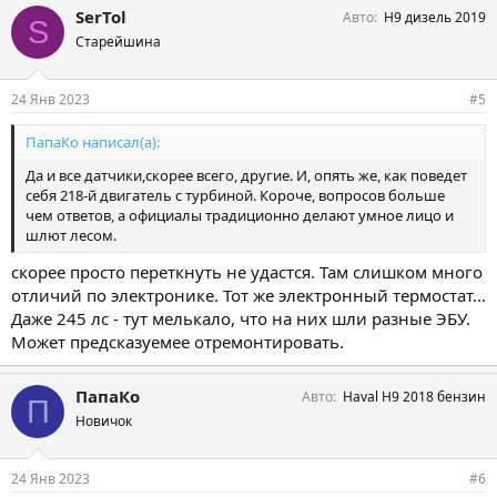
SerTol
Авто
Н9 дизель 2019
S
Старейшина
24 Янв 2023
#5
ПапаКо написал(а):
Да и все датчики,скорее всего, другие. И, опять же, как поведет
себя 218-й двигатель с турбиной. Короче, вопросов больше
чем ответов, а официалы традиционно делают умное лицо и
шлют лесом.
скорее просто переткнуть не удастся. Там слишком много
отличий по электронике. Тот же электронный термостат...
Даже 245 лс - тут мелькало, что на них шли разные ЭБУ.
Может предсказуемее отремонтировать.
ПапаКо
Авто
Haval H9 2018 бензин
П
Новичок
24 Янв 2023
#6