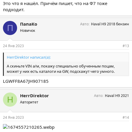
Это что я нашёл. Причём пишет, что на Ф7 тоже
подходит.
ПапаКо
Авто
Haval H9 2018 бензин
П
Новичок
24 Янв 2023
#13
HerrDirektor написал(а):
А скиньте VIN а/м, покажу специально обученным поцам,
может у них есть каталоги на GW, подскажут чего умного.
LGWFF8A67JH907185
HerrDirektor
Авто
Haval H9 2021
H
Авторитет
24 Янв 2023
#14