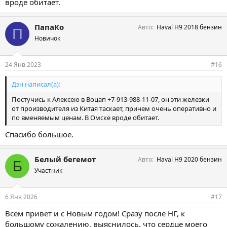
вроде обитает.
ПапаКо
Авто
Haval H9 2018 бензин
П
Новичок
24 Янв 2023
#16
Дэн написал(а):
Постучись к Алексею в Воцап +7-913-988-11-07, он эти железки
от производителя из Китая таскает, причем очень оперативно и
по вменяемым ценам. В Омске вроде обитает.
Спасибо большое.
Белый бегемот
Авто
Haval H9 2020 бензин
Б
Участник
6 Янв 2026
#17
Всем привет и с Новым годом! Сразу после НГ, к
большому сожалению, выяснилось, что сердце моего