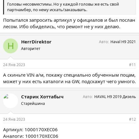
Головы несовместимы. Но у каждой головы же есть свой
партнамбер, по нему искать/заказывать.
Попытался запросить артикул у официалов и был послан
лесом. Ибо обиделись, что ремонт не у них делаю.
HerrDirektor
Авто
Haval H9 2021
H
Авторитет
24 Янв 2023
#11
А скиньте VIN а/м, покажу специально обученным поцам,
может у них есть каталоги на GW, подскажут чего умного.
Старик Хоттабыч
Авто
HAVAL H9 2019 Дизель
Старейшина
24 Янв 2023
#12
Артикул: 1000170XEC06
Аналоги: 1000170XEC06