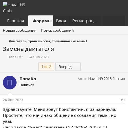
Главная
Форумы
Вход
Что нового?
Регистрация
Пользовател
Новые сообщения
Поиск сообщений
Двигатель, трансмиссия, топливная система I
Замена двигателя
А
Д
ПапаКо
24 Янв 2023
в
а
Последний
1 из 2
Вперёд
т
т
о
а
р
н
ПапаКо
Авто
Haval H9 2018 бензин
П
т
а
Новичок
е
ч
м
а
ы
л
24 Янв 2023
#1
а
Здравствуйте. Меня зовут Константин, я из Барнаула.
Простите, что начинаю общение с создания темы, но
увы.
Дело такое. "Умер" двигатель (GW4C20A, 245 л.с.).