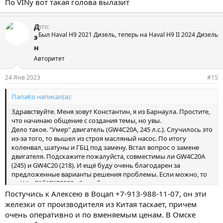
По VINу вот такая голова вылазит
Д
Авто
Был Haval H9 2021 Дизель, теперь на Haval H9 II 2024 Дизель
э
н
Авторитет
24 Янв 2023
#15
ПапаКо написал(а):
Здравствуйте. Меня зовут Константин, я из Барнаула. Простите,
что начинаю общение с создания темы, но увы.
Дело такое. "Умер" двигатель (GW4C20A, 245 л.с.). Случилось это
из-за того, то вышел из строя масляный насос. По итогу
коленвал, шатуны и ГБЦ под замену. Встал вопрос о замене
двигателя. Подскажите пожалуйста, совместимы ли GW4C20A
(245) и GW4C20 (218). И ещё буду очень благодарен за
предложенные варианты решения проблемы. Если можно, то
на WA +79б27975555 . Спасибо.
Постучись к Алексею в Воцап +7-913-988-11-07, он эти
железки от производителя из Китая таскает, причем
очень оперативно и по вменяемым ценам. В Омске