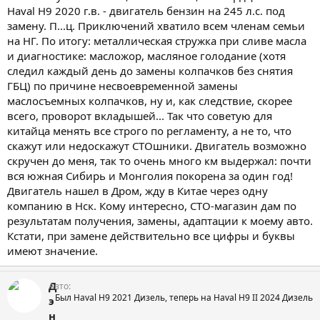
Haval H9 2020 г.в. - двигатель бензин на 245 л.с. под
замену. П...ц. Приключений хватило всем членам семьи
на НГ. По итогу: металлическая стружка при сливе масла
и диагностике: масложор, масляное голодание (хотя
следил каждый день до замены колпачков без снятия
ГБЦ) по причине несвоевременной замены
маслосъемных колпачков, ну и, как следствие, скорее
всего, проворот вкладышей... Так что советую для
китайца менять все строго по регламенту, а не то, что
скажут или недоскажут СТОшники. Двигатель возможно
скручен до меня, так то очень много км выдержал: почти
вся южная Сибирь и Монголия покорена за один год!
Двигатель нашел в Дром, жду в Китае через одну
компанию в Нск. Кому интересно, СТО-магазин дам по
результатам получения, замены, адаптации к моему авто.
Кстати, при замене действительно все цифры и буквы
имеют значение.
Д
Авто
Был Haval H9 2021 Дизель, теперь на Haval H9 II 2024 Дизель
э
н