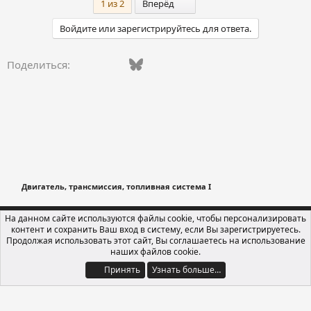
Последний
1 из 2
Вперёд
Войдите или зарегистрируйтесь для ответа.
Vkontakte
Facebook
Bluesky
WhatsApp
Telegram
Электронная поч
Поделиться:
Двигатель, трансмиссия, топливная система I
Russian (RU)
На данном сайте используются файлы cookie, чтобы персонализировать
контент и сохранить Ваш вход в систему, если Вы зарегистрируетесь.
Обратная связь
Условия и правила
Продолжая использовать этот сайт, Вы соглашаетесь на использование
Политика конфиденциальности
Помощь
Главная
R
наших файлов cookie.
S
S
Принять
Узнать больше…
®
Локализация от xenForo.Info