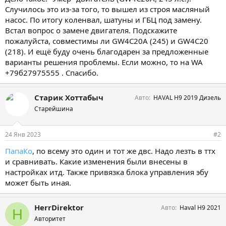
Случилось это из-за того, то вышел из строя масляный
насос. По итогу коленвал, шатуны и ГБЦ под замену.
Встал вопрос о замене двигателя. Подскажите
пожалуйста, совместимы ли GW4C20A (245) и GW4C20
(218). И ещё буду очень благодарен за предложенные
варианты решения проблемы. Если можно, то на WA
+79б27975555 . Спасибо.
Старик Хоттабыч
Авто
HAVAL H9 2019 Дизель
Старейшина
24 Янв 2023
#2
ПапаКо
, по всему это один и тот же двс. Надо лезть в ттх
и сравнивать. Какие изменения были внесены в
настройках итд. Также привязка блока управления эбу
может быть иная.
HerrDirektor
Авто
Haval H9 2021
H
Авторитет