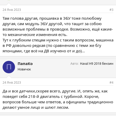
24 Янв 2023
#3
Там голова другая, прошивка в ЭБУ тоже полюбому
другая, сам модуль ЭБУ другой, что тащит за собою
возможные проблемы в проводке. Возможно, ещё какие-
то механические изменения есть.
Тут к глубоким спецам нужно с таким вопросом, машинка
в РФ довольно редкая (по сравнению с теми же б/у
японцами, где всё на ДВ изучено от и до)...
ПапаКо
Авто
Haval H9 2018 бензин
П
Новичок
24 Янв 2023
#4
Да и все датчики,скорее всего, другие. И, опять же, как
поведет себя 218-й двигатель с турбиной. Короче,
вопросов больше чем ответов, а официалы традиционно
делают умное лицо и шлют лесом.