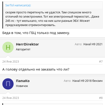
SerTol написал(а):
скорее просто переткнуть не удастся. Там слишком много
отличий по электронике. Тот же электронный термостат... Даже
245 лс - тут мелькало, что на них шли разные ЭБУ. Может
предсказуемее отремонтировать.
Беда в том, что ГБЦ только под замену.
HerrDirektor
Авто
Haval H9 2021
H
Авторитет
24 Янв 2023
#7
А голову отдельно не заказать что ли?
ПапаКо
Авто
Haval H9 2018 бензин
П
Новичок
24 Янв 2023
#8