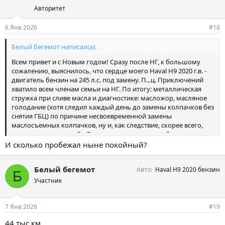
Авторитет
6 Янв 2026
#18
Белый бегемот написал(а):
Всем привет и с Новым годом! Сразу после НГ, к большому
сожалению, выяснилось, что сердце моего Haval H9 2020 г.в. -
двигатель бензин на 245 л.с. под замену. П...ц. Приключений
хватило всем членам семьи на НГ. По итогу: металлическая
стружка при сливе масла и диагностике: масложор, масляное
голодание (хотя следил каждый день до замены колпачков без
снятия ГБЦ) по причине несвоевременной замены
маслосъемных колпачков, ну и, как следствие, скорее всего,
проворот вкладышей... Так что советую для китайца менять все
строго по регламенту, а не то, что скажут или недоскажут
И сколько пробежал ныне покойный?
СТОшники. Двигатель возможно скручен до меня, так то очень
много км выдержал: почти вся южная Сибирь и Монголия
Белый бегемот
Авто
Haval H9 2020 бензин
покорена за один год! Двигатель нашел в Дром, жду в Китае
Б
через одну компанию в Нск. Кому интересно, СТО-магазин дам
Участник
по результатам получения, замены, адаптации к моему авто.
Кстати, при замене действительно все цифры и буквы имеют
значение.
7 Янв 2026
#19
44 тыс.км.