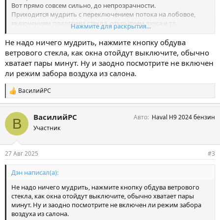
Вот прямо совсем сильно, до непрозрачности.
Приходится мудрить с переключением потока на лобовое,
включением подогрева стекла, открытием люка и тд.
Нажмите для раскрытия...
Первый раз с таким сталкиваюсь!
Это нормально или я какого-то секрета не знаю?))
Не надо ничего мудрить, нажмите кнопку обдува
Подскажите, коллеги!
ветрового стекла, как окна отойдут выключите, обычно
Спасибо!
хватает пары минут. Ну и заодно посмотрите не включен
ли режим забора воздуха из салона.
ВасилийРС
С
и
м
ВасилийРС
Авто
Haval H9 2024 бензин
п
В
а
Участник
т
и
и
27 Авг 2025
#3
:
Дэн написал(а):
Не надо ничего мудрить, нажмите кнопку обдува ветрового
стекла, как окна отойдут выключите, обычно хватает пары
минут. Ну и заодно посмотрите не включен ли режим забора
воздуха из салона.