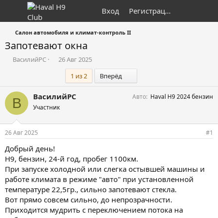
Вход
Регистрация
Салон автомобиля и климат-контроль II
Запотевают окна
А
Д
ВасилийРС
26 Авг 2025
в
а
Последний
1 из 2
Вперёд
т
т
о
а
р
н
ВасилийРС
Авто
Haval H9 2024 бензин
В
т
а
Участник
е
ч
м
а
ы
л
26 Авг 2025
#1
а
Добрый день!
Н9, бензин, 24-й год, пробег 1100км.
При запуске холодной или слегка остывшей машины и
работе климата в режиме "авто" при установленной
температуре 22,5гр., сильно запотевают стекла.
Вот прямо совсем сильно, до непрозрачности.
Приходится мудрить с переключением потока на