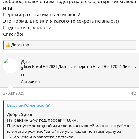
лобовое, включением подогрева стекла, открытием люка
и тд.
Первый раз с таким сталкиваюсь!
Это нормально или я какого-то секрета не знаю?))
Подскажите, коллеги!
Спасибо!
Директор
С
и
м
Д
Авто
п
Был Haval H9 2021 Дизель, теперь на Haval H9 II 2024 Дизель
а
э
т
н
и
Авторитет
и
:
27 Авг 2025
#2
ВасилийРС написал(а):
Добрый день!
Н9, бензин, 24-й год, пробег 1100км.
При запуске холодной или слегка остывшей машины и работе
климата в режиме "авто" при установленной температуре
22,5гр., сильно запотевают стекла.