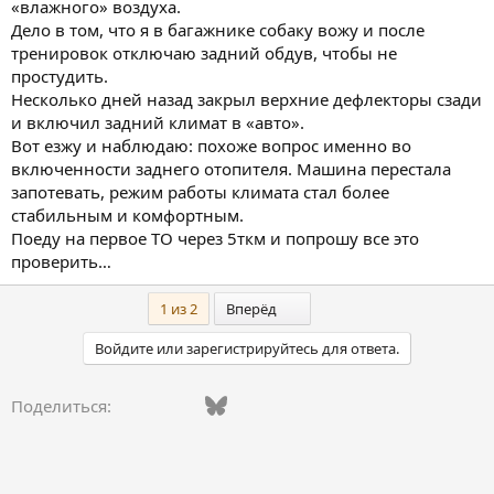
«влажного» воздуха.
Дело в том, что я в багажнике собаку вожу и после
тренировок отключаю задний обдув, чтобы не
простудить.
Несколько дней назад закрыл верхние дефлекторы сзади
и включил задний климат в «авто».
Вот езжу и наблюдаю: похоже вопрос именно во
включенности заднего отопителя. Машина перестала
запотевать, режим работы климата стал более
стабильным и комфортным.
Поеду на первое ТО через 5ткм и попрошу все это
проверить…
Последний
1 из 2
Вперёд
Войдите или зарегистрируйтесь для ответа.
Vkontakte
Facebook
Bluesky
WhatsApp
Telegram
Электронная поч
Ссылка
Поделиться: