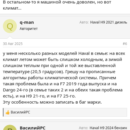
В остальном-то я машиной очень доволен, но вот
климат…
q-man
Авто
Haval H9 2021 дизель
Q
Авторитет
30 Авг 2025
#6
у меня несколько разных моделей Haval в семье: на всех
климат летом может быть слишком холодным, а зимой
слишком теплым при одной и той же выставленной
температуре (20,5 градусов). Грешу на прописанные
алгоритмы работы климатической системы. Причем
такая проблема была и на F7 2019 года выпуска и на
Dargo 24-го (в семье таких 2 и на обеих такая проблема
есть), и на H9 21-го, и на F7 25-го.
Эту особенность можно записать в баг марки.
ВасилийРС
С
и
м
ВасилийРС
Авто
Haval H9 2024 бензин
п