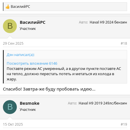
ВасилийРС
С
и
м
ВасилийРС
Авто
Haval H9 2024 бензин
п
В
а
Участник
т
и
и
29 Сен 2025
#18
:
Дэн написал(а):
Посмотреть вложение 6146
Поставте режим АС умеренный, а в другом пункте поставте АС
на тепло, должно перестать потеть и метаться из холода в
жару.
Спасибо! Завтра-же буду пробовать идею…
Besmoke
Авто
Haval H9 2019 249лс/бензин
B
Участник
15 Окт 2025
#19