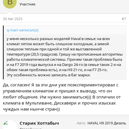
В
а
Участник
т
и
и
30 Авг 2025
#7
:
q-man написал(а):
у меня несколько разных моделей Haval в семье: на всех
климат летом может быть слишком холодным, а зимой
слишком теплым при одной и той же выставленной
температуре (20,5 градусов). Грешу на прописанные алгоритмы
работы климатической системы. Причем такая проблема была
и на F7 2019 года выпуска и на Dargo 24-го (в семье таких 2 и на
обеих такая проблема есть), и на H9 21-го, и на F7 25-го.
Эту особенность можно записать в баг марки.
Да, согласен! Я за эти дни уже поэкспериментировал с
управлением климатом и пришел к выводу, что он
любит общение. Им нужно заниматься))) В отличии от
климата в Мультиване, Дискавери и прочих изысках
чуждых нам нынче стран))
Старик Хоттабыч
Авто
HAVAL H9 2019 Дизель