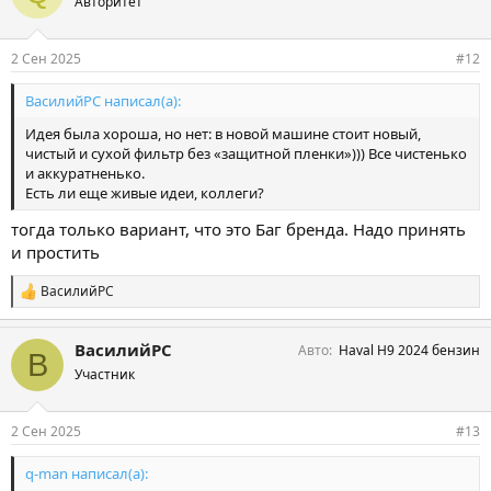
Авторитет
2 Сен 2025
#12
ВасилийРС написал(а):
Идея была хороша, но нет: в новой машине стоит новый,
чистый и сухой фильтр без «защитной пленки»))) Все чистенько
и аккуратненько.
Есть ли еще живые идеи, коллеги?
тогда только вариант, что это Баг бренда. Надо принять
и простить
ВасилийРС
С
и
м
ВасилийРС
Авто
Haval H9 2024 бензин
п
В
а
Участник
т
и
и
2 Сен 2025
#13
:
q-man написал(а):