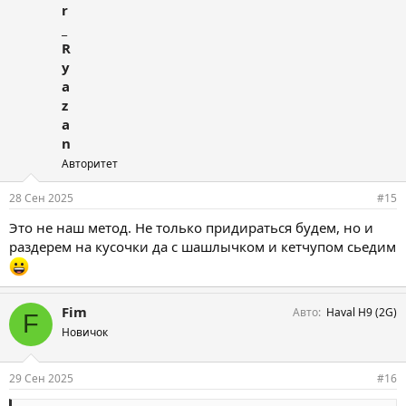
r
_
R
y
a
z
a
n
Авторитет
28 Сен 2025
#15
Это не наш метод. Не только придираться будем, но и
раздерем на кусочки да с шашлычком и кетчупом сьедим
Fim
Авто
Haval H9 (2G)
F
Новичок
29 Сен 2025
#16