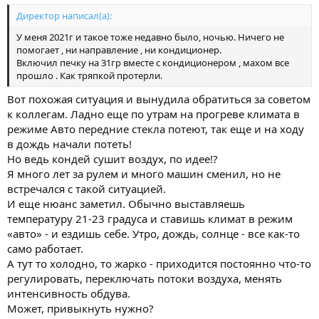
Директор написал(а):
У меня 2021г и такое тоже недавно было, ночью. Ничего не
помогает , ни направление , ни кондиционер.
Включил печку на 31гр вместе с кондиционером , махом все
прошло . Как тряпкой протерли.
Вот похожая ситуация и вынудила обратиться за советом
к коллегам. Ладно еще по утрам на прогреве климата в
режиме Авто передние стекла потеют, так еще и на ходу
в дождь начали потеть!
Но ведь кондей сушит воздух, по идее!?
Я много лет за рулем и много машин сменил, но не
встречался с такой ситуацией.
И еще нюанс заметил. Обычно выставляешь
температуру 21-23 градуса и ставишь климат в режим
«авто» - и ездишь себе. Утро, дождь, солнце - все как-то
само работает.
А тут то холодно, то жарко - приходится постоянно что-то
регулировать, переключать потоки воздуха, менять
интенсивность обдува.
Может, привыкнуть нужно?