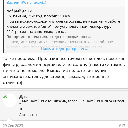
ВасилийРС написал(а):
Добрый день!
Н9, бензин, 24-й год, пробег 1100км.
При запуске холодной или слегка остывшей машины и работе
климата в режиме "авто" при установленной температуре
22,5гр., сильно запотевают стекла.
Вот прямо совсем сильно, до непрозрачности.
Приходится мудрить с переключением потока на лобовое,
включением подогрева стекла, открытием люка и тд.
Нажмите для раскрытия...
Первый раз с таким сталкиваюсь!
Это нормально или я какого-то секрета не знаю?))
Та же проблема. Пролазил все трубки от кондея, поменял
Подскажите, коллеги!
фильтр, разложил осушители по салону (пакетики такие),
Спасибо!
ни чего не помогло. Вышел из положения, купил
антизапотеватель для стекол, намазал, теперь все
отлично)
Д
Авто
Был Haval H9 2021 Дизель, теперь на Haval H9 II 2024 Дизель
э
н
Авторитет
29 Сен 2025
#17