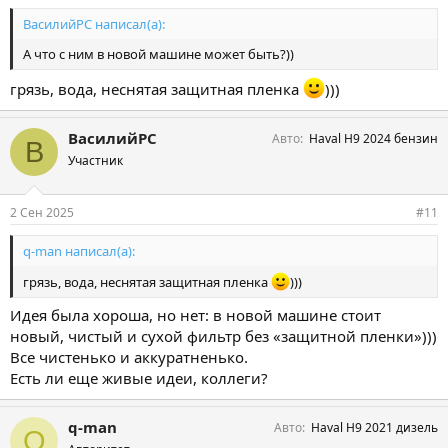
ВасилийРС написал(а):
А что с ним в новой машине может быть?))
грязь, вода, неснятая защитная пленка
)))
ВасилийРС
Авто
Haval H9 2024 бензин
В
Участник
2 Сен 2025
#11
q-man написал(а):
грязь, вода, неснятая защитная пленка
)))
Идея была хороша, но нет: в новой машине стоит
новый, чистый и сухой фильтр без «защитной пленки»)))
Все чистенько и аккуратненько.
Есть ли еще живые идеи, коллеги?
q-man
Авто
Haval H9 2021 дизель
Q