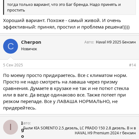
тогда только вариант, что это Баг бренда. Надо принять и
простить
Хороший вариант. Похоже - самый живой. И очень
эффективный: принял, простил и проблема решена!))))
Cherpon
Авто
Haval H9 2025 Бензин
C
Новичок
5 Сен 2025
#14
По моему просто придираетесь. Все с климатом норм.
Просто не надо смотреть на лаваша через призму
сравнения. Думаете в крузаке не так и не потют стекла
или в ваге. Да везде одинаково все. Также потеет при
резком перепаде. Все у ЛАВАША НОРМАЛЬНО, не
придерейтесь.
I
Авто
I
Были KIA SORENTO 2.5 дизель, LC PRADO 150 2.8 дизель. В н в
g
HAVAL H9 Premium 2024 г бензин
o