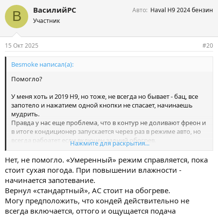
ВасилийРС
Авто
Haval H9 2024 бензин
В
Участник
15 Окт 2025
#20
Besmoke написал(а):
Помогло?
У меня хоть и 2019 H9, но тоже, не всегда но бывает - бац, все
запотело и нажатием одной кнопки не спасает, начинаешь
мудрить.
Правда у нас еще проблема, что в контур не доливают фреон и
в итоге кондиционер запускается через раз в режиме авто, но
всегда рабоатет если включен задний обогрев.
Нажмите для раскрытия...
Получается, что если не сработал кондей - он не дует
Нет, не помогло. «Умеренный» режим справляется, пока
холодными и не убирает запотевание, а только хуже делает.
стоит сухая погода. При повышении влажности -
Каждый раз, конечно, принудительно включать REAR не дело...
начинается запотевание.
Вернул «стандартный», АС стоит на обогреве.
Может на новых проблему не устранили?
Могу предположить, что кондей действительно не
всегда включается, оттого и ощущается подача