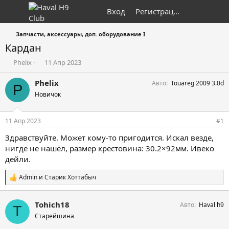
Вход
Регистрация
Запчасти, аксессуары, доп. оборудование I
Кардан
А
Д
Phelix
11 Апр 2023
в
а
т
т
Phelix
Авто
Touareg 2009 3.0d
P
о
а
Новичок
р
н
т
а
е
ч
11 Апр 2023
#1
м
а
ы
л
Здравствуйте. Может кому-то пригодится. Искал везде,
а
нигде не нашёл, размер крестовина: 30.2×92мм. Ивеко
дейли.
Admin
и
Старик Хоттабыч
С
и
м
Tohich18
Авто
Haval h9
п
T
а
Старейшина
т