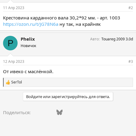
и
и
11 Апр 2023
#2
:
Крестовина карданного вала 30,2*92 мм. - арт. 1003
https://ozon.ru/t/JG78N6a
ну так, на крайняк
Phelix
Авто
Touareg 2009 3.0d
P
Новичок
12 Апр 2023
#3
От ивеко с маслёнкой.
SerTol
С
и
м
Войдите или зарегистрируйтесь для ответа.
п
а
т
Vkontakte
Facebook
Bluesky
WhatsApp
Telegram
Электронная поч
Ссылка
Поделиться:
и
и
: