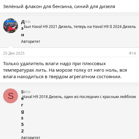
Зелёный флакон для бензина, синий для дизеля
Д
Авто
Был Haval H9 2021 Дизель, теперь на Haval H9 II 2024 Дизель
э
н
Авторитет
25 Дек 2025
#14
Только удалитель влаги надо при плюсовых
температурах лить. На морозе толку от него ноль, вся
влага находиться в твердом агрегатном состоянии.
S
Авто
S
Haval H9 2018 Дизель, один из последних с красным лейблом
e
r
g
s
5
2
Авторитет