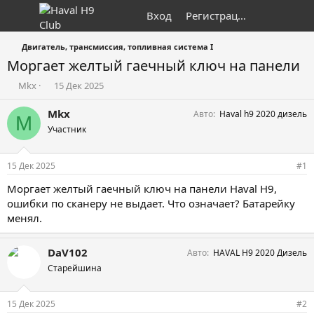
Вход
Регистрация
Двигатель, трансмиссия, топливная система I
Моргает желтый гаечный ключ на панели
А
Д
Mkx
15 Дек 2025
в
а
т
т
Mkx
Авто
Haval h9 2020 дизель
M
о
а
Участник
р
н
т
а
е
ч
15 Дек 2025
#1
м
а
ы
л
Моргает желтый гаечный ключ на панели Haval H9,
а
ошибки по сканеру не выдает. Что означает? Батарейку
менял.
DaV102
Авто
HAVAL H9 2020 Дизель
Старейшина
15 Дек 2025
#2