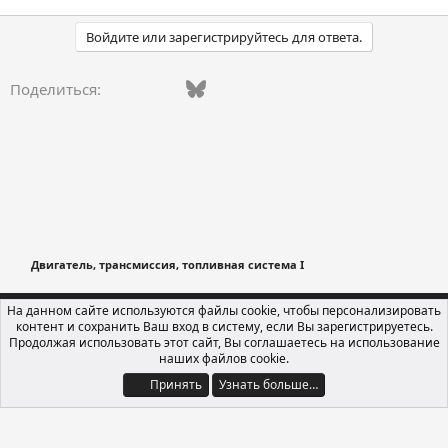
Войдите или зарегистрируйтесь для ответа.
Vkontakte
Facebook
Bluesky
WhatsApp
Telegram
Электронная поч
Поделиться:
Двигатель, трансмиссия, топливная система I
Russian (RU)
На данном сайте используются файлы cookie, чтобы персонализировать
контент и сохранить Ваш вход в систему, если Вы зарегистрируетесь.
Обратная связь
Условия и правила
Продолжая использовать этот сайт, Вы соглашаетесь на использование
Политика конфиденциальности
Помощь
Главная
R
наших файлов cookie.
S
S
Принять
Узнать больше…
®
Локализация от xenForo.Info