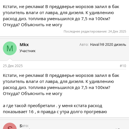
Кстати, не реклама! В преддверье морозов залил в бак
утолитель влаги от лавра, для дизеля. К удивлению
расход диз. топлива уменьшился до 7,5 на 100км?
Откуда? Объяснить не могу
Последнее редактирование:
24 Дек 2025
Mkx
Авто
Haval h9 2020 дизель
M
Участник
25 Дек 2025
#10
Кстати, не реклама! В преддверье морозов залил в бак
утолитель влаги от лавра, для дизеля. К удивлению
расход диз. топлива уменьшился до 7,5 на 100км?
Откуда? Объяснить не могу
а где такой преобретали . у меня кстата расход
показывает 16 , я правда с утра долго прогреваю
S
Авто