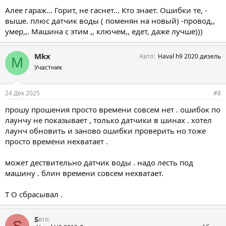
Алее гараж... Горит, не гаснет... Кто знает. Ошибки те, -
выше. плюс датчик воды ( поменян на новый) -провод,,
умер,,. Машина с этим ,, ключем,, едет, даже лучше)))
Mkx
Авто
Haval h9 2020 дизель
M
Участник
24 Дек 2025
#8
прошу прошения просто времени совсем нет . ошибок по
лаунчу не показывает , только датчики в шинах . хотел
лаунч обновить и заново ошибки проверить но тоже
просто времени нехватает .
может дествительно датчик воды . надо лесть под
машину . блин времени совсем нехватает.
Т О сбрасывал .
S
Авто
S