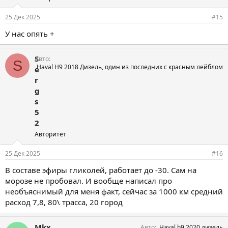
25 Дек 2025
#15
У нас опять +
S
Авто
S
Haval H9 2018 Дизель, один из последних с красным лейблом
e
r
g
s
5
2
Авторитет
25 Дек 2025
#16
В составе эфиры гликолей, работает до -30. Сам на
морозе не пробовал. И вообще написал про
необъяснимый для меня факт, сейчас за 1000 км средний
расход 7,8, 80\ трасса, 20 город
Mkx
Авто
Haval h9 2020 дизель