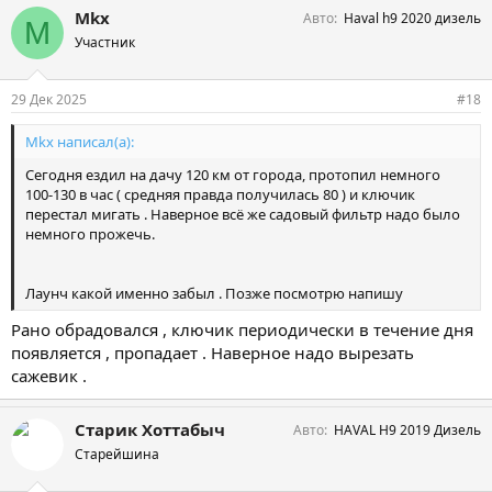
Mkx
Авто
Haval h9 2020 дизель
M
Участник
29 Дек 2025
#18
Mkx написал(а):
Сегодня ездил на дачу 120 км от города, протопил немного
100-130 в час ( средняя правда получилась 80 ) и ключик
перестал мигать . Наверное всё же садовый фильтр надо было
немного прожечь.
Лаунч какой именно забыл . Позже посмотрю напишу
Рано обрадовался , ключик периодически в течение дня
появляется , пропадает . Наверное надо вырезать
сажевик .
Старик Хоттабыч
Авто
HAVAL H9 2019 Дизель
Старейшина