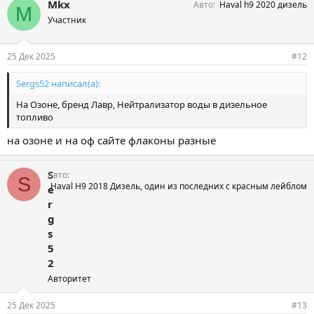
Mkx
Авто
Haval h9 2020 дизель
M
Участник
25 Дек 2025
#12
Sergs52 написал(а):
На Озоне, бренд Лавр, Нейтрализатор воды в дизельное
топливо
на озоне и на оф сайте флаконы разные
S
Авто
S
Haval H9 2018 Дизель, один из последних с красным лейблом
e
r
g
s
5
2
Авторитет
25 Дек 2025
#13