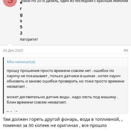
Haval H9 2018 Дизель, один из последних с красным лейблом
e
r
g
s
5
2
Авторитет
24 Дек 2025
#9
Mkx написал(а):
прошу прошения просто времени совсем нет . ошибок по
лаунчу не показывает , только датчики в шинах . хотел лаунч
обновить и заново ошибки проверить но тоже просто времени
нехватает .
может дествительно датчик воды . надо лесть под машину .
блин времени совсем нехватает.
Т О сбрасывал .
Там должен гореть другой фонарь, вода в топливной, ,
поменял за 30 копеек не оригинал , все прошло