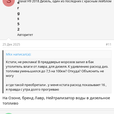
S
Haval H9 2018 Дизель, один из последних с красным лейблом
e
r
g
s
5
2
Авторитет
25 Дек 2025
#11
Mkx написал(а):
Кстати, не реклама! В преддверье морозов залил в бак
утолитель влаги от лавра, для дизеля. К удивлению расход диз.
топлива уменьшился до 7,5 на 100км? Откуда? Объяснить не
могу
а где такой преобретали . у меня кстата расход показывает 16 ,
я правда с утра долго прогреваю
На Озоне, бренд Лавр, Нейтрализатор воды в дизельное
топливо