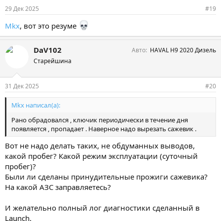
29 Дек 2025
#19
Mkx
, вот это резуме
DaV102
Авто
HAVAL H9 2020 Дизель
Старейшина
31 Дек 2025
#20
Mkx написал(а):
Рано обрадовался , ключик периодически в течение дня
появляется , пропадает . Наверное надо вырезать сажевик .
Вот не надо делать таких, не обдуманных выводов,
какой пробег? Какой режим эксплуатации (суточный
пробег)?
Были ли сделаны принудительные прожиги сажевика?
На какой АЗС заправляетесь?
И желательно полный лог диагностики сделанный в
Launch.