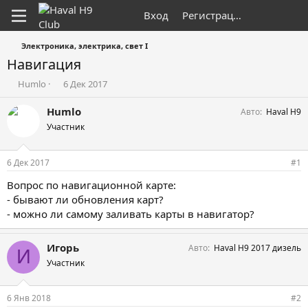
Вход
Регистрация
Электроника, электрика, свет I
Навигация
А
Д
Humlo
6 Дек 2017
в
а
т
т
Humlo
Авто
Haval H9
о
а
Участник
р
н
т
а
е
ч
6 Дек 2017
#1
м
а
ы
л
Вопрос по навигационной карте:
а
- бывают ли обновления карт?
- можно ли самому заливать карты в навигатор?
Игорь
Авто
Haval H9 2017 дизель
И
Участник
6 Янв 2018
#2