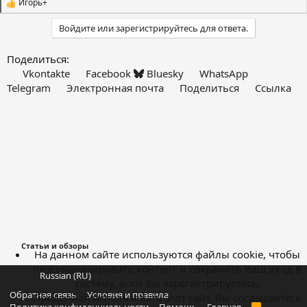
Игорь+
С
и
Войдите или зарегистрируйтесь для ответа.
м
п
а
Поделиться:
т
Vkontakte
Facebook
Bluesky
WhatsApp
и
и
Telegram
Электронная почта
Поделиться
Ссылка
:
Статьи и обзоры
На данном сайте используются файлы cookie, чтобы
персонализировать контент и сохранить Ваш вход в
Russian (RU)
систему, если Вы зарегистрируетесь.
Обратная связь
Условия и правила
Продолжая использовать этот сайт, Вы соглашаетесь
R