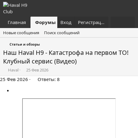
Главная
Форумы
Вход
Что нового?
Регистрация
Пользовател
Новые сообщения
Поиск сообщений
Статьи и обзоры
Наш Haval H9 - Катастрофа на первом ТО!
Клубный сервис (Видео)
А
Д
Haval
25 Фев 2026
в
а
25 Фев 2026
Ответы: 8
т
т
о
а
р
н
т
а
е
ч
м
а
ы
л
а