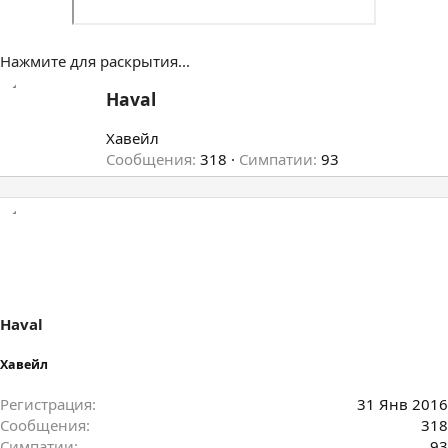
Нажмите для раскрытия...
А
Haval
в
т
Хавейл
о
Сообщения
318
Симпатии
93
р
Haval
Хавейл
Регистрация
31 Янв 2016
Сообщения
318
Симпатии
93