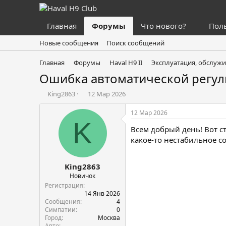
Главная
Форумы
Что нового?
Пол
Новые сообщения
Поиск сообщений
Главная
Форумы
Haval H9 II
Эксплуатация, обслужи
Ошибка автоматической регул
А
Д
King2863
12 Мар 2026
в
а
т
т
12 Мар 2026
о
а
K
Всем добрый день! Вот с
р
н
т
а
какое-то нестабильное с
е
ч
м
а
King2863
ы
л
а
Новичок
Регистрация
14 Янв 2026
Сообщения
4
Симпатии
0
Город
Москва
Авто