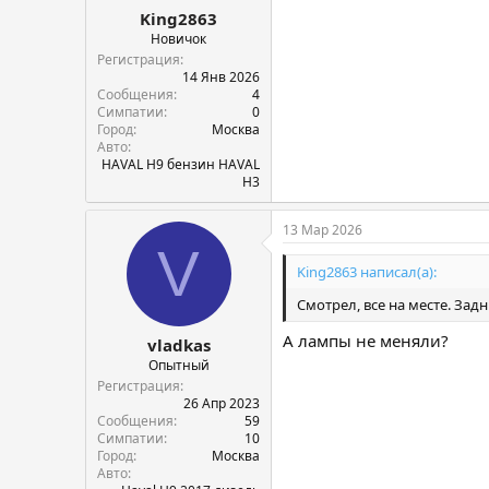
King2863
Новичок
Регистрация
14 Янв 2026
Сообщения
4
Симпатии
0
Город
Москва
Авто
HAVAL H9 бензин HAVAL
H3
13 Мар 2026
V
King2863 написал(а):
Смотрел, все на месте. Зад
А лампы не меняли?
vladkas
Опытный
Регистрация
26 Апр 2023
Сообщения
59
Симпатии
10
Город
Москва
Авто