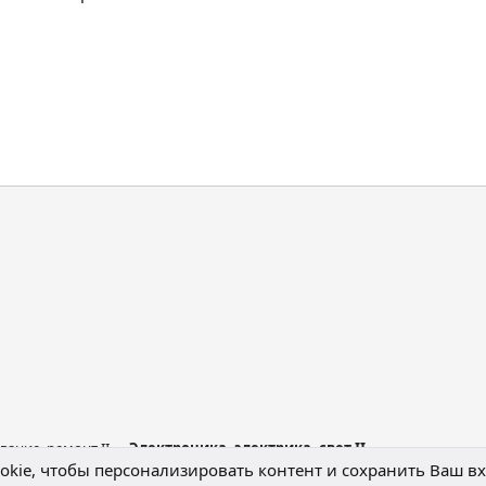
нная почта
вание, ремонт II
Электроника, электрика, свет II
kie, чтобы персонализировать контент и сохранить Ваш вхо