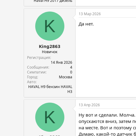
Haval H9 2017 дизель
13 Мар 2026
K
Да нет.
King2863
Новичок
Регистрация
14 Янв 2026
Сообщения
4
Симпатии
0
Город
Москва
Авто
HAVAL H9 бензин HAVAL
H3
13 Апр 2026
K
Ну вот и сделали. Молча.
опускаются вниз, затем 
на месте. Вот и поэтому
Думаю, какой-то датчик б