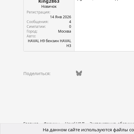
King2863
Новичок
Регистрация
14 Янв 2026
Сообщения
4
Симпатии
0
Город
Москва
Авто
HAVAL H9 бензин HAVAL
H3
Vkontakte
Facebook
Bluesky
WhatsApp
Telegram
Электро
Поделиться:
Главная
Форумы
Haval H9 II
Эксплуатация, обслужи
На данном сайте используются файлы coo