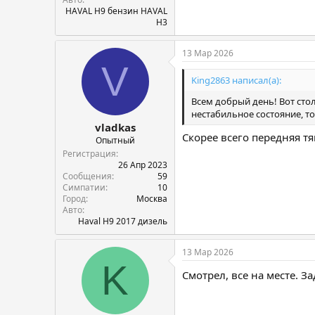
HAVAL H9 бензин HAVAL
H3
13 Мар 2026
V
King2863 написал(а):
Всем добрый день! Вот стол
нестабильное состояние, то
vladkas
Скорее всего передняя т
Опытный
Регистрация
26 Апр 2023
Сообщения
59
Симпатии
10
Город
Москва
Авто
Haval H9 2017 дизель
13 Мар 2026
K
Смотрел, все на месте. З