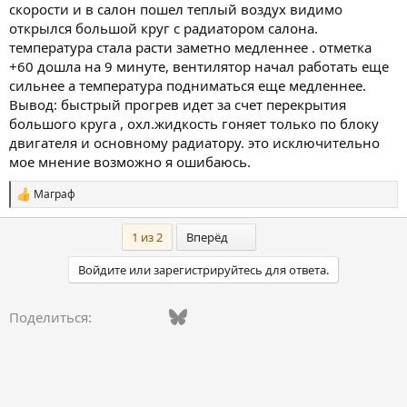
скорости и в салон пошел теплый воздух видимо
открылся большой круг с радиатором салона.
температура стала расти заметно медленнее . отметка
+60 дошла на 9 минуте, вентилятор начал работать еще
сильнее а температура подниматься еще медленнее.
Вывод: быстрый прогрев идет за счет перекрытия
большого круга , охл.жидкость гоняет только по блоку
двигателя и основному радиатору. это исключительно
мое мнение возможно я ошибаюсь.
Маграф
С
и
м
Последний
1 из 2
Вперёд
п
а
Войдите или зарегистрируйтесь для ответа.
т
и
и
Vkontakte
Facebook
Bluesky
WhatsApp
Telegram
Электронная поч
Поделиться:
: