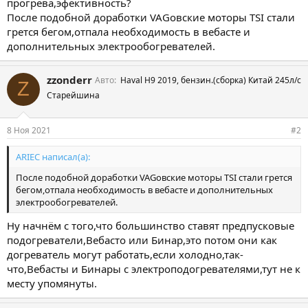
прогрева,эфективность?
После подобной доработки VAGовские моторы TSI стали
грется бегом,отпала необходимость в вебасте и
дополнительных электрообогревателей.
zzonderr
Авто
Haval H9 2019, бензин.(сборка) Китай 245л/с
Z
Старейшина
8 Ноя 2021
#2
ARIEC написал(а):
После подобной доработки VAGовские моторы TSI стали грется
бегом,отпала необходимость в вебасте и дополнительных
электрообогревателей.
Ну начнём с того,что большинство ставят предпусковые
подогреватели,Вебасто или Бинар,это потом они как
догреватель могут работать,если холодно,так-
что,Вебасты и Бинары с электроподогревателями,тут не к
месту упомянуты.