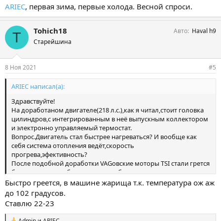
ARIEC
, первая зима, первые холода. Весной спроси.
Tohich18
Авто
Haval h9
T
Старейшина
8 Ноя 2021
#5
ARIEC написал(а):
Здравствуйте!
На доработаном двигателе(218 л.с.),как я читал,стоит головка
цилиндров,с интегрированным в неё выпускным коллектором
и электронно управляемый термостат.
Вопрос.Двигатель стал быстрее нагреваться? И вообще как
себя система отопления ведёт,скорость
прогрева,эфективность?
После подобной доработки VAGовские моторы TSI стали грется
бегом,отпала необходимость в вебасте и дополнительных
электрообогревателей.
Быстро греется, в машине жарища т.к. температура ож аж
до 102 градусов.
Ставлю 22-23
Admin
и
ARIEC