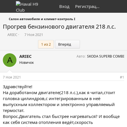
Вход
Регистрация
Салон автомобиля и климат-контроль I
Прогрев бензинового двигателя 218 л.с.
А
Д
ARIEC
7 Ноя 2021
в
а
Последний
1 из 2
Вперёд
т
т
о
а
р
н
ARIEC
Авто
SKODA SUPERB COMBI
A
т
а
Новичок
е
ч
м
а
ы
л
7 Ноя 2021
#1
а
Здравствуйте!
На доработаном двигателе(218 л.с.),как я читал,стоит
головка цилиндров,с интегрированным в неё
выпускным коллектором и электронно управляемый
термостат.
Вопрос.Двигатель стал быстрее нагреваться? И вообще
как себя система отопления ведёт,скорость