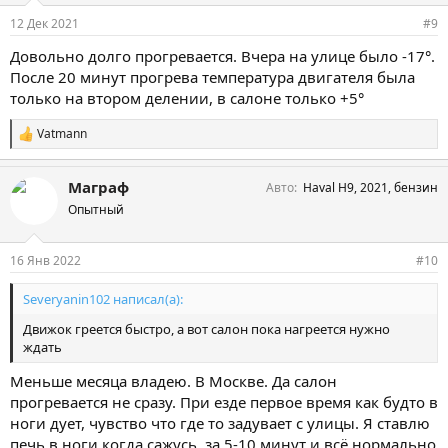
12 Дек 2021
#9
Довольно долго прогревается. Вчера на улице было -17°.
После 20 минут прогрева температура двигателя была
только на втором делении, в салоне только +5°
Vatmann
С
и
м
Маграф
Авто
Haval H9, 2021, бензин
п
а
Опытный
т
и
и
16 Янв 2022
#10
:
Severyanin102 написал(а):
Движок греется быстро, а вот салон пока нагреется нужно
ждать
Меньше месяца владею. В Москве. Да салон
прогревается не сразу. При езде первое время как будто в
ноги дует, чувство что где то задувает с улицы. Я ставлю
печь в ноги когда сажусь, за 5-10 минут и всё нормально