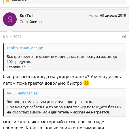
С
и
м
SerTol
Авто
Н9 дизель 2019
п
S
а
Старейшина
т
и
и
8 Ноя 2021
#6
:
Tohich18 написал(а):
Быстро греется, в машине жарища т.к. температура ож аж до
102 градусов.
Ставлю 22-23
быстро греется, когда на улице сколько? У меня дизель
летом тоже греется довольно быстро
ARIEC написал(а):
Вопрос, о том как сам двигатель прогревается...
При чём тут вебасты. Я их упомянул толькр потому,что без них
на холостых зимой мой двигатель никогда ее нагреется.
многие утепляют моторный отсек, прогрев идет
пободрее. А так да, новые движки не зимовали