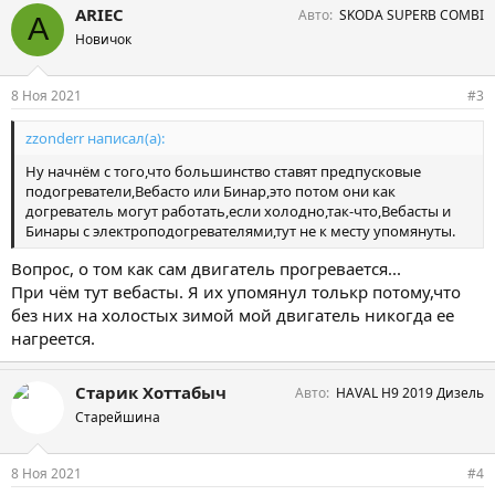
ARIEC
Авто
SKODA SUPERB COMBI
A
Новичок
8 Ноя 2021
#3
zzonderr написал(а):
Ну начнём с того,что большинство ставят предпусковые
подогреватели,Вебасто или Бинар,это потом они как
догреватель могут работать,если холодно,так-что,Вебасты и
Бинары с электроподогревателями,тут не к месту упомянуты.
Вопрос, о том как сам двигатель прогревается...
При чём тут вебасты. Я их упомянул толькр потому,что
без них на холостых зимой мой двигатель никогда ее
нагреется.
Старик Хоттабыч
Авто
HAVAL H9 2019 Дизель
Старейшина
8 Ноя 2021
#4