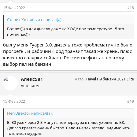
15 Фев 2022
#18
Старик Хоттабыч написал(а):
Вот вот))) а для дизеля даже на ХОДУ при температуре - 5 это
почти час)))
был у меня Туарег 3.0. дизель тоже проблематично было
прогреть . и рабочий форд транзит такая же хрень. плюс
качество солярки сейчас в России не фонтан поэтому
выбор пал на бензин.
Алекс581
Авто
Haval H9 бензин 2021 Elite
Авторитет
15 Фев 2022
#19
HerrDirektor написал(а):
В -30 уже через 2-3 минуты температура в плюс уходит по БК.
Двигло греется очень быстро. Салон не так весело, видимо что-
то климат мудрит.