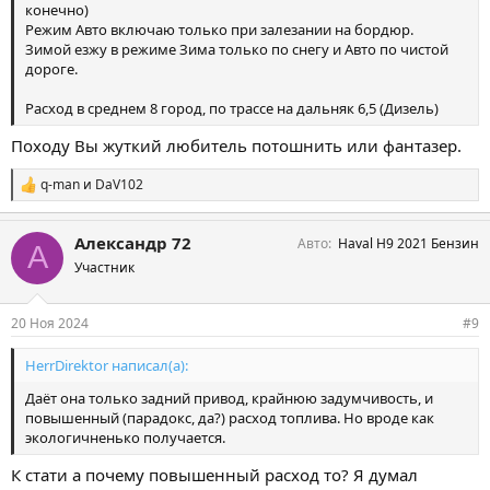
конечно)
Режим Авто включаю только при залезании на бордюр.
Зимой езжу в режиме Зима только по снегу и Авто по чистой
дороге.
Расход в среднем 8 город, по трассе на дальняк 6,5 (Дизель)
Походу Вы жуткий любитель потошнить или фантазер.
q-man
и
DaV102
С
и
м
Александр 72
Авто
Haval H9 2021 Бензин
п
А
а
Участник
т
и
и
20 Ноя 2024
#9
:
HerrDirektor написал(а):
Даёт она только задний привод, крайнюю задумчивость, и
повышенный (парадокс, да?) расход топлива. Но вроде как
экологичненько получается.
К стати а почему повышенный расход то? Я думал