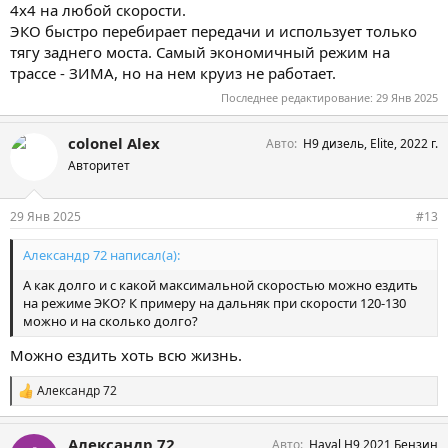
4х4 на любой скорости.
ЭКО быстро перебирает передачи и использует только
тягу заднего моста. Самый экономичный режим на
трассе - ЗИМА, но на нем круиз не работает.
Последнее редактирование:
29 Янв 2025
colonel Alex
Авто
Н9 дизель, Elite, 2022 г.
Авторитет
29 Янв 2025
#13
Александр 72 написал(а):
А как долго и с какой максимальной скоростью можно ездить
на режиме ЭКО? К примеру на дальняк при скорости 120-130
можно и на сколько долго?
Можно ездить хоть всю жизнь.
Александр 72
С
и
м
Александр 72
Авто
Haval H9 2021 Бензин
п