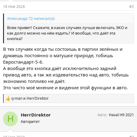
18 Ноя 2024
#2
Александр 72 написал(а):
Всем привет! Скажите, в каких случаях лучше включать ЭКО и
как долго можно на нём ездить? И вообще, что даёт эта
кнопка?
В тех случаях когда ты состоишь в партии зелёных и
думаешь постоянно о матушке природе, тобишь
Евростандарт-5-6.
А вообще это кнопка даёт исключительно задний
привод авто, а так же издевательство над авто, тобишь
экономию топливо не даёт.
Это чисто моё мнение и видение этой функции в авто.
q-man
и
HerrDirektor
С
и
м
HerrDirektor
Авто
Haval H9 2021
п
H
а
Авторитет
т
и
и