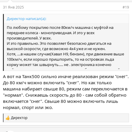
31 Янв 2025
#19
Директор написал(а):
По любому покрытию после 80км/ч машина с муфтой на
переднее колеса - моноприводная. И это у всех
производителей. У всех.
И это правильно. Это позволяет безопасно двигаться на
высокой скорости, где возможно 4х4 уже и не нужен.
Хотя, ....в нашем случае(Хавал Н9, бензин), при движение выше
100км/ч, если хорошо пришпорить, то на островках льда
корму может так швырнуть..... не . электроника конечно
поймает и все выровняет, но пока она соображает, кирпичей
можно наложить. Потому я и написал, что
зимний
режим тут
А вот на Танк500 сильно иначе реализован режим "снег".
как раз выручает, там коробка быстрее перебирает передача
До 80 км/ч можно включить "снег". Но как только
вверх и не спешит сбрасывать передачи на ускорении. Скажем
машина набирает свыше 80, режим сам переключается в
,идешь 120км/ч и все хорошо, но вот надо обогнать. Крутишь
"нормал". Снижаешь скорость до 80 - сам собой обратно
на
Снег
и тапку в пол. И более/менее ровно ускоряешься.
включается "снег". Свыше 80 можно включить лишь
Обогнал, крути обратно в
авто.
Так и ездишь по трассе во
нормал, спорт или эко.
время межсезонья.
Директор
С
и
м