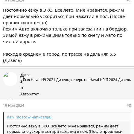
19 Ноя 2024
#7
Постоянно езжу в ЭКО. Все лето. Мне нравится, режим
дает нормально ускориться при нажатии в пол. (После
прошивки конечно)
Режим Авто включаю только при залезании на бордюр.
Зимой езжу в режиме Зима только по снегу и Авто по
чистой дороге.
Расход в среднем 8 город, по трассе на дальняк 6,5
(Дизель)
Д
Авто
Был Haval H9 2021 Дизель, теперь на Haval H9 II 2024 Дизель
э
н
Авторитет
19 Ноя 2024
#8
dan_moscow написал(а):
Постоянно езжу в ЭКО. Все лето. Мне нравится, режим дает
нормально ускориться при нажатии в пол. (После прошивки