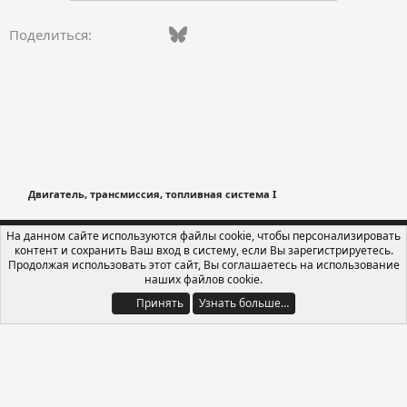
Vkontakte
Facebook
Bluesky
WhatsApp
Telegram
Электронная поч
Поделиться:
Двигатель, трансмиссия, топливная система I
Russian (RU)
На данном сайте используются файлы cookie, чтобы персонализировать
контент и сохранить Ваш вход в систему, если Вы зарегистрируетесь.
Обратная связь
Условия и правила
Продолжая использовать этот сайт, Вы соглашаетесь на использование
Политика конфиденциальности
Помощь
Главная
R
наших файлов cookie.
S
S
Принять
Узнать больше…
®
Локализация от xenForo.Info