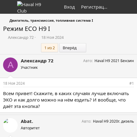
Вход
Регистрация
Двигатель, трансмиссия, топливная система I
Режим ECO H9 I
А
Д
Александр 72
18 Ноя 2024
в
а
Последний
1 из 2
Вперёд
т
т
о
а
р
н
Александр 72
Авто
Haval H9 2021 Бензин
А
т
а
Участник
е
ч
м
а
ы
л
18 Ноя 2024
#1
а
Всем привет! Скажите, в каких случаях лучше включать
ЭКО и как долго можно на нём ездить? И вообще, что
даёт эта кнопка?
Abat.
Авто
Haval Н9 2020г. дизель
Авторитет