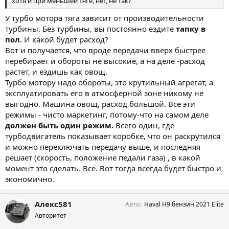
хотя и при меньшей тяге, нет, не так?
У турбо мотора тяга зависит от производительности
турбины. Без турбины, вы постоянно ездите
тапку в
пол.
И какой будет расход?
Вот и получается, что вроде передачи вверх быстрее
перебирает и обороты не высокие, а на деле -расход
растет, и ездишь как овощ.
Турбо мотору надо обороты, это крутильный агрегат, а
эксплуатировать его в атмосферной зоне никому не
выгодно. Машина овощ, расход большой. Все эти
режимы - чисто маркетинг, потому-что на самом деле
должен быть один режим.
Всего один, где
турбодвигатель показывает коробке, что он раскрутился
и можно переключать передачу выше, и последняя
решает (скорость, положение педали газа) , в какой
момент это сделать. Всё. Вот тогда всегда будет быстро и
экономично.
Алекс581
Авто
Haval H9 бензин 2021 Elite
Авторитет