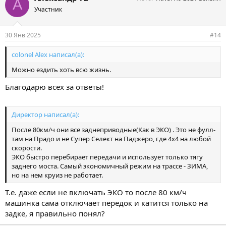
А
а
Участник
т
и
и
30 Янв 2025
#14
:
colonel Alex написал(а):
Можно ездить хоть всю жизнь.
Благодарю всех за ответы!
Директор написал(а):
После 80км/ч они все заднеприводные(Как в ЭКО) . Это не фулл-
там на Прадо и не Супер Селект на Паджеро, где 4х4 на любой
скорости.
ЭКО быстро перебирает передачи и использует только тягу
заднего моста. Самый экономичный режим на трассе - ЗИМА,
но на нем круиз не работает.
Т.е. даже если не включать ЭКО то после 80 км/ч
машинка сама отключает передок и катится только на
задке, я правильно понял?