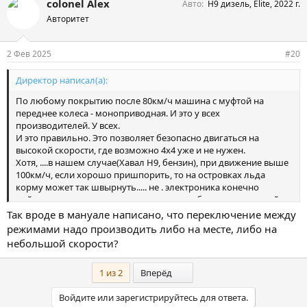
colonel Alex
Авто
Н9 дизель, Elite, 2022 г.
п
а
Авторитет
т
и
и
2 Фев 2025
#20
:
Директор написал(а):
По любому покрытию после 80км/ч машина с муфтой на
переднее колеса - моноприводная. И это у всех
производителей. У всех.
И это правильно. Это позволяет безопасно двигаться на
высокой скорости, где возможно 4х4 уже и не нужен.
Хотя, ....в нашем случае(Хавал Н9, бензин), при движение выше
100км/ч, если хорошо пришпорить, то на островках льда
корму может так швырнуть..... не . электроника конечно
поймает и все выровняет, но пока она соображает, кирпичей
можно наложить. Потому я и написал, что
зимний
режим тут
Так вроде в мануале написано, что переключение между
как раз выручает, там коробка быстрее перебирает передача
режимами надо производить либо на месте, либо на
вверх и не спешит сбрасывать передачи на ускорении. Скажем
небольшой скорости?
,идешь 120км/ч и все хорошо, но вот надо обогнать. Крутишь
на
Снег
и тапку в пол. И более/менее ровно ускоряешься.
Последний
1 из 2
Вперёд
Обогнал, крути обратно в
авто.
Так и ездишь по трассе во
время межсезонья.
Войдите или зарегистрируйтесь для ответа.