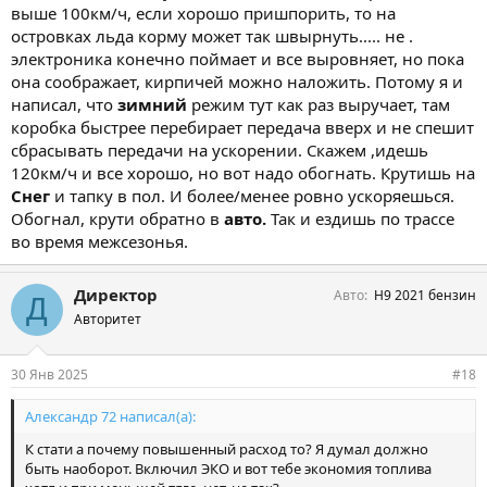
выше 100км/ч, если хорошо пришпорить, то на
островках льда корму может так швырнуть..... не .
электроника конечно поймает и все выровняет, но пока
она соображает, кирпичей можно наложить. Потому я и
написал, что
зимний
режим тут как раз выручает, там
коробка быстрее перебирает передача вверх и не спешит
сбрасывать передачи на ускорении. Скажем ,идешь
120км/ч и все хорошо, но вот надо обогнать. Крутишь на
Снег
и тапку в пол. И более/менее ровно ускоряешься.
Обогнал, крути обратно в
авто.
Так и ездишь по трассе
во время межсезонья.
Директор
Авто
Н9 2021 бензин
Д
Авторитет
30 Янв 2025
#18
Александр 72 написал(а):
К стати а почему повышенный расход то? Я думал должно
быть наоборот. Включил ЭКО и вот тебе экономия топлива