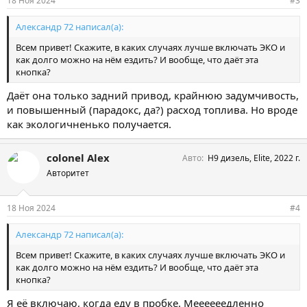
18 Ноя 2024
#3
:
Александр 72 написал(а):
Всем привет! Скажите, в каких случаях лучше включать ЭКО и
как долго можно на нём ездить? И вообще, что даёт эта
кнопка?
Даёт она только задний привод, крайнюю задумчивость,
и повышенный (парадокс, да?) расход топлива. Но вроде
как экологичненько получается.
colonel Alex
Авто
Н9 дизель, Elite, 2022 г.
Авторитет
18 Ноя 2024
#4
Александр 72 написал(а):
Всем привет! Скажите, в каких случаях лучше включать ЭКО и
как долго можно на нём ездить? И вообще, что даёт эта
кнопка?
Я её включаю, когда еду в пробке. Меееееедленно