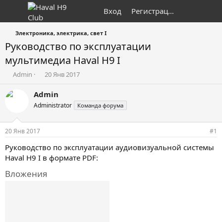
Вход
Регистрация
Электроника, электрика, свет I
Руководство по эксплуатации
мультимедиа Haval H9 I
А
Д
Admin
20 Янв 2017
в
а
т
т
Admin
о
а
Administrator
Команда форума
р
н
т
а
е
ч
20 Янв 2017
#1
м
а
ы
л
Руководство по эксплуатации аудиовизуальной сиcтемы
а
Haval H9 I в формате PDF:
Вложения