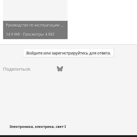
Руководство по эксплуатации мультимедиа Haval H9 2020.pdf
14,9 MB · Просмотры: 4.982
Войдите или зарегистрируйтесь для ответа.
Vkontakte
Facebook
Bluesky
WhatsApp
Telegram
Электронная поч
Ссылка
Поделиться:
Электроника, электрика, свет I