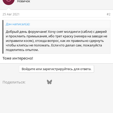
Новичок
25 Авг 2021
#2
Дэн написал(а):
Добрый день форумчане! Хочу снят молдинги (сабли) с дверей
и проклеить примыкания, ибо трет краску (нихера на заводе не
исправили косяк), отсюда вопрос, как их правильно сдернуть
чтобы клипсы не поломать. Если кто делал сам, пожалуйста
поделитесь опытом.
Тоже интересно!
Войдите или зарегистрируйтесь для ответа.
Vkontakte
Facebook
Bluesky
WhatsApp
Telegram
Электронная поч
Ссылка
Поделиться: