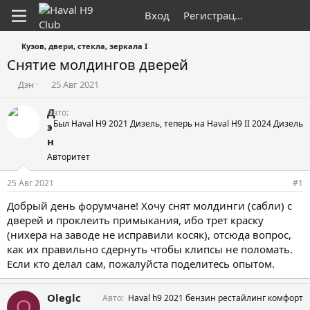
Вход
Регистрация
Кузов, двери, стекла, зеркала I
Снятие молдингов дверей
А
Д
Дэн
25 Авг 2021
в
а
т
т
Д
Авто
о
а
Был Haval H9 2021 Дизель, теперь на Haval H9 II 2024 Дизель
э
р
н
н
т
а
Авторитет
е
ч
м
а
25 Авг 2021
ы
л
#1
а
Добрый день форумчане! Хочу снят молдинги (сабли) с
дверей и проклеить примыкания, ибо трет краску
(нихера на заводе не исправили косяк), отсюда вопрос,
как их правильно сдернуть чтобы клипсы не поломать.
Если кто делал сам, пожалуйста поделитесь опытом.
Oleglc
Авто
Haval h9 2021 бензин рестайлинг комфорт
O