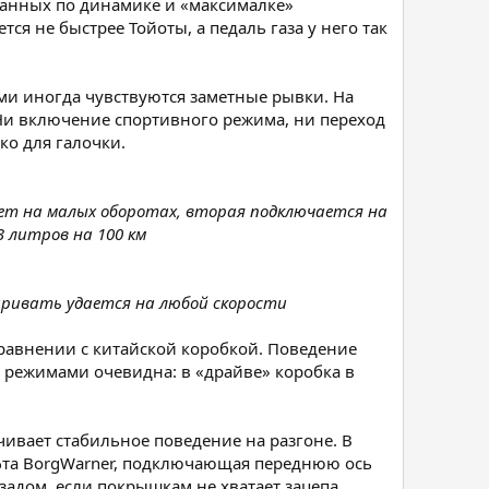
 данных по динамике и «максималке»
ся не быстрее Тойоты, а педаль газа у него так
ями иногда чувствуются заметные рывки. На
. Ни включение спортивного режима, ни переход
ко для галочки.
ет на малых оборотах, вторая подключается на
3 литров на 100 км
аривать удается на любой скорости
 сравнении с китайской коробкой. Поведение
 режимами очевидна: в «драйве» коробка в
вает стабильное поведение на разгоне. В
фта BorgWarner, подключающая переднюю ось
задом, если покрышкам не хватает зацепа.