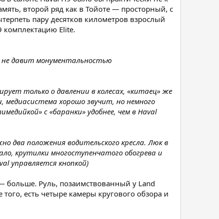
мять, второй ряд как в Тойоте — просторный, с
вытерпеть пару десятков километров взрослый
 комплектацию Elite.
но не давит монументальностью
ует только о давлении в колесах, «китаец» же
, медиасистема хорошо звучит, но немного
едийкой» с «баранки» удобнее, чем в Haval
жно два положения водительского кресла. Люк в
ало, крутилки многоступенчатого обогрева и
val управляется кнопкой)
 — больше. Руль, позаимствованный у Land
е того, есть четыре камеры кругового обзора и