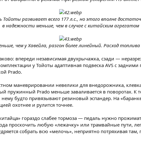
 Тойоты развивает всего 177 л.с., но этого вполне достаточ
в надежности меньше, чем в случае с китайским агрегатом
ньше, чем у Хавейла, разгон более линейный. Расход топлива 
ово: впереди независимая двухрычажка, сзади — неразрезн
комплектации у Тойоты адаптивная подвеска AVS с задним
ой Prado.
остном маневрировании невелики для внедорожника, клевка
й пружинный Prado меньше заваливается в поворотах. К то
 к нему будто привязывают резиновый эспандер. На «баранке
цией охотнее и рулится точнее.
«китайца» гораздо слабее тормоза — педаль нужно прожимат
с хода проскочить любую «лежачку» или трамвайные пути, ле
дряется собрать всю «мелочь», неприятно потряхивая там, г