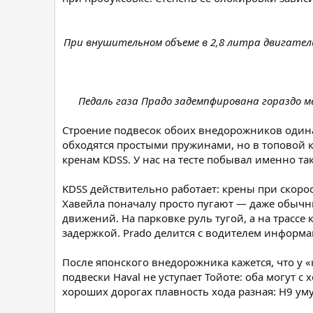
При внушительном объеме в 2,8 литра двигатель
Педаль газа Прадо задемпфирована гораздо ме
Строение подвесок обоих внедорожников одинак
обходятся простыми пружинами, но в топовой 
кренам KDSS. У нас на тесте побывал именно так
KDSS действительно работает: крены при скор
Хавейла поначалу просто пугают — даже обычны
движений. На парковке руль тугой, а на трассе
задержкой. Prado делится с водителем информа
После японского внедорожника кажется, что у 
подвески Haval не уступает Тойоте: оба могут 
хороших дорогах плавность хода разная: Н9 уму