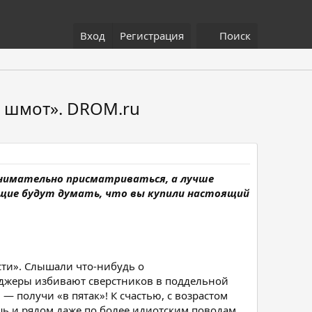
Вход
Регистрация
Поиск
за шмот». DROM.ru
о внимательно присматриваться, а лучше
ающие будут думать, что вы купили настоящий
ести». Слышали что-нибудь о
ейджеры избивают сверстников в поддельной
 получи «в пятак»! К счастью, с возрастом
ь и рядом даже по более идиотским поводам,