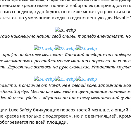
ительское кресло имеет полный набор электроприводов и па
снив середину, худо-бедно, но все же может устроиться и 
нельзя, он по умолчанию входит в единственную для Haval H9
r Prado наконец-то нашли свой стиль, торпедо впечатляет, 
шрифт на дисплее мелковат. Японский внедорожник информир
е «климатом» в рестайлинговых машинах перевели на кнопки
. Деревянные вставки на руле скользкие. Управлять «мультим
амяти, в отличие от Haval, не в слепой зоне, запомнить мо
Люкс Safety». Места для мелочей на центральном тоннеле м
ений очень удобны. «Ручник» по-прежнему механический (у Ha
тации Luxe Safety бликующих поверхностей меньше, а опций
е кресла не только с подогревом, но и с вентиляцией. Кром
 обогревается по всей площади.