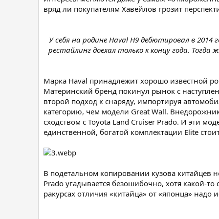
вряд ли покупателям Хавейлов грозит перспект
У себя на родине Haval H9 дебютировал в 2014 г
рестайлинг доехал только к концу года. Тогда 
Марка Haval принадлежит хорошо известной рос
Материнский бренд покинул рынок с наступлен
второй подход к снаряду, импортируя автомоби
категорию, чем модели Great Wall. Внедорожни
сходством с Toyota Land Cruiser Prado. И эти м
единственной, богатой комплектации Elite стоит 
В подетальном копировании кузова китайцев н
Prado угадывается безошибочно, хотя какой-т
ракурсах отличия «китайца» от «японца» надо и