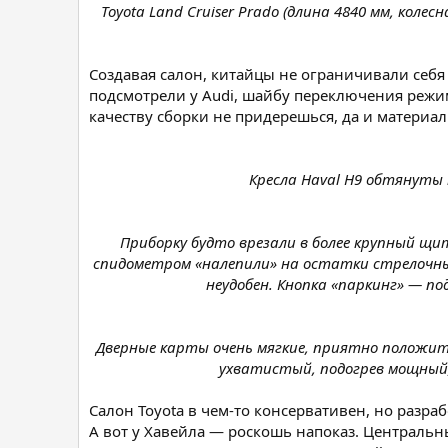
Toyota Land Cruiser Prado (длина 4840 мм, колесн
Создавая салон, китайцы не ограничивали себя
подсмотрели у Audi, шайбу переключения режи
качеству сборки не придерешься, да и материа
Кресла Haval H9 обтянуты 
Приборку будто врезали в более крупный щи
спидометром «налепили» на остатки стрелочны
неудобен. Кнопка «паркинг» — по
Дверные карты очень мягкие, приятно положить
ухватистый, подогрев мощный,
Салон Toyota в чем-то консервативен, но разра
А вот у Хавейла — роскошь напоказ. Централь