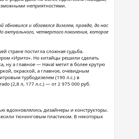
 возможными неприятностями.
й обновился и обзавелся дизелем, правда, до нас
ado актуального, четвертого поколения, которое
ей стране постигла сложная судьба.
ером «Ирито». Но китайцы решили сделать
, ну а главное — Haval метит в более крутую
ркой, окраской, а главное, очевидным
литровым турбодизелем (190 л.с.) в
o (2,8 л, 177 л.с.) — от 2 975 000 руб.
лью вдохновлялись дизайнеры и конструкторы.
бвесили тюнинговым пластиком. В некоторых