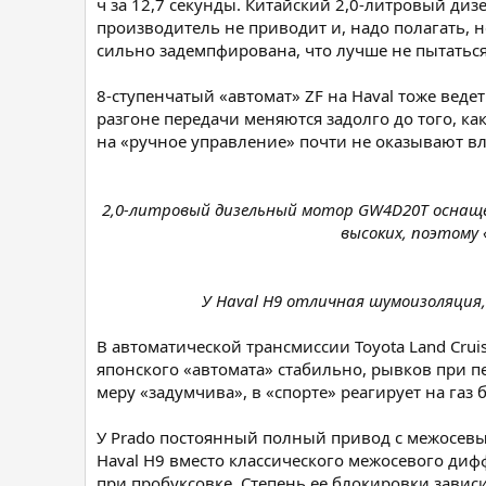
ч за 12,7 секунды. Китайский 2,0-литровый диз
производитель не приводит и, надо полагать, не
сильно задемпфирована, что лучше не пытаться
8-ступенчатый «автомат» ZF на Haval тоже вед
разгоне передачи меняются задолго до того, к
на «ручное управление» почти не оказывают вл
2,0-литровый дизельный мотор GW4D20T оснаще
высоких, поэтому 
У Haval H9 отличная шумоизоляция
В автоматической трансмиссии Toyota Land Crui
японского «автомата» стабильно, рывков при 
меру «задумчива», в «спорте» реагирует на газ
У Prado постоянный полный привод с межосевы
Haval H9 вместо классического межосевого ди
при пробуксовке. Степень ее блокировки завис