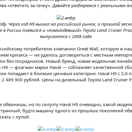
ива «ответить за тачку». Давайте разберемся с реальными
оду. Через год Н9 вышел на российский рынок, а прошлой весно
же в России появился и «помолодевший» Toyota Land Cruiser Pr
выпускается с 2009 года
сийскому потребителю компании Great Wall, которую в наш
ием кризиса — не удалось договориться с местным импорт
ли без посредников. Новый бренд, новая модельная линейка
к H9 — флагман марки Haval — соблазняет качественной сбо
одели попадают в близкие ценовые категории. Haval H9 с 2,0-
2 489 900 рублей. Цены на дизельный Toyota Land Cruiser Prad
е обвинишь, но по силуэту Haval H9 очевидно, какой моде
о странный, будто машину одного из прошлых поколений о
скать с лупой.