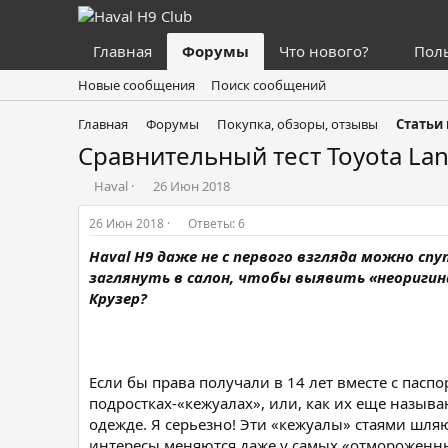
Главная
Форумы
Что нового?
Пол
Новые сообщения
Поиск сообщений
Главная
Форумы
Покупка, обзоры, отзывы
Статьи
Сравнительный тест Toyota Lan
А
Д
Haval
26 Июн 2018
в
а
т
т
26 Июн 2018
Ответы: 6
о
а
Haval H9 даже не с первого взгляда можно сп
р
н
т
а
заглянуть в салон, чтобы выявить «неоригин
е
ч
Крузер?
м
а
ы
л
а
Если бы права получали в 14 лет вместе с пасп
подростках-«кежуалах», или, как их еще назы
одежде. Я серьезно! Эти «кежуалы» стаями шля
интересы меняются даже у самых «отмороженны