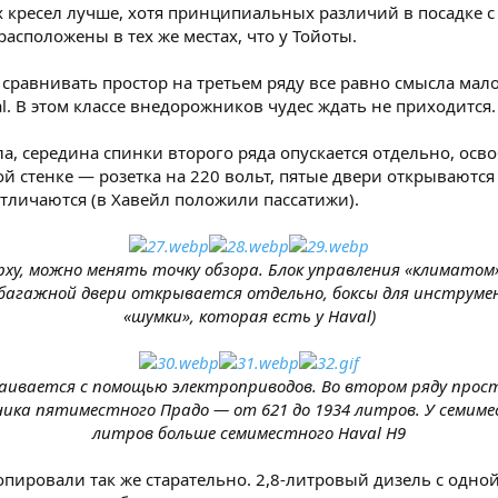
 кресел лучше, хотя принципиальных различий в посадке с 
асположены в тех же местах, что у Тойоты.
 сравнивать простор на третьем ряду все равно смысла мало
val. В этом классе внедорожников чудес ждать не приходится.
ла, середина спинки второго ряда опускается отдельно, ос
й стенке — розетка на 220 вольт, пятые двери открываются 
тличаются (в Хавейл положили пассатижи).
ерху, можно менять точку обзора. Блок управления «климатом
 багажной двери открывается отдельно, боксы для инструме
«шумки», которая есть у Haval)
раивается с помощью электроприводов. Во втором ряду прост
ика пятиместного Прадо — от 621 до 1934 литров. У семимес
литров больше семиместного Haval H9
пировали так же старательно. 2,8-литровый дизель с одной т