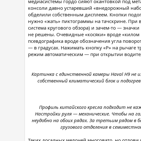
медиасистемы гордо сияют окантовкой под мет
консоли давно устаревший «внедорожный набор»
обделили собственным дисплеем. Кнопки подог
нужно «жать» пиктограммы на тачскрине. При 
система кругового обзора) и зачем-то — значк
не решены. Очевидные «косяки» вроде «килом к
псевдографика вроде обозначения угла поворот
— в градусах. Нажимать кнопку «P» на рычаге 
режим автоматическим — при открытии водите
Картинка с единственной камеры Haval H9 не и
собственный климатический блок и подогрев 
Профиль китайского кресла подходит не ка
Настройки руля — механические. Чтобы на гал
неудобно на обоих рядах. За третьим рядом в 
грузового отделения в семиместно
Таких досадных мелочей многовато, но отлови к