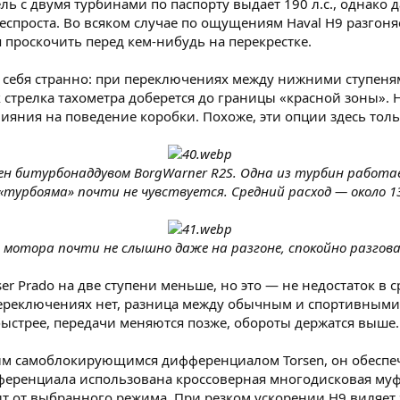
ель с двумя турбинами по паспорту выдает 190 л.с., однако
спроста. Во всяком случае по ощущениям Haval H9 разгоняет
 проскочить перед кем-нибудь на перекрестке.
ет себя странно: при переключениях между нижними ступен
ак стрелка тахометра доберется до границы «красной зоны»
ияния на поведение коробки. Похоже, эти опции здесь толь
н битурбонаддувом BorgWarner R2S. Одна из турбин работа
«турбояма» почти не чувствуется. Средний расход — около 1
, мотора почти не слышно даже на разгоне, спокойно разгов
ser Prado на две ступени меньше, но это — не недостаток в
переключениях нет, разница между обычным и спортивными
 быстрее, передачи меняются позже, обороты держатся выше.
м самоблокирующимся дифференциалом Torsen, он обеспечи
фференциала использована кроссоверная многодисковая му
ит от выбранного режима. При резком ускорении Н9 виляет 