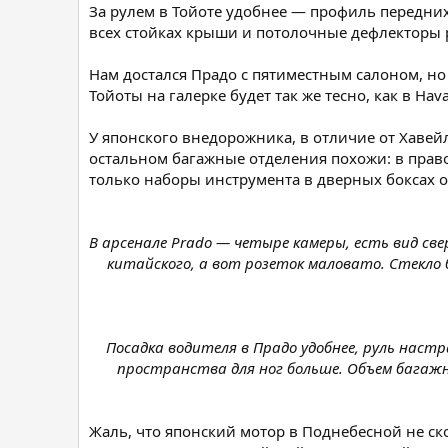
За рулем в Тойоте удобнее — профиль передних
всех стойках крыши и потолочные дефлекторы р
Нам достался Прадо с пятиместным салоном, но
Тойоты на галерке будет так же тесно, как в Ha
У японского внедорожника, в отличие от Хавей
остальном багажные отделения похожи: в право
только наборы инструмента в дверных боксах о
В арсенале Prado — четыре камеры, есть вид св
китайского, а вот розеток маловато. Стекло
Посадка водителя в Прадо удобнее, руль наст
пространства для ног больше. Объем багажн
Жаль, что японский мотор в Поднебесной не ско