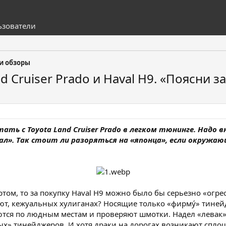
ьзователи
 и обзоры
d Cruiser Prado и Haval H9. «Поясни 
утать с Toyota Land Cruiser Prado в легком тюнинге. Над
ал». Так стоит ли разоряться на «японца», если окруж
ортом, то за покупку Haval H9 можно было бы серьезно «огр
вают, кежуальных хулиганах? Носящие только «фирму́» тин
ются по людным местам и проверяют шмотки. Надел «левак» —
х» тинейджеров. И хотя драки на дорогах возникают сплош