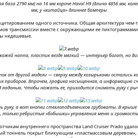
ая база 2790 мм) на 16 мм короче Haval H9 (длина 4856 мм, кол
мм, у «китайца» длиннее бамперы
 цитированием одного источника. Общая архитектура чем-т
мов трансмиссии вместе с окружающими ее пиктограммами п
лы недешевые.
кожей наппа, пластик везде мягкий — интерьер богат, но д
ток от другой модели — сверху между козырьками остались 
х приборов. Впрочем, графика насыщенная, а информацию сч
д ладонью. Чтобы нажать ее, приходится снимать руку с рыч
 руку, а вот кнопки стеклоподъемников грубоваты. В крыше 
 только ребристые «бобышки» управления меню и громкост
ботчикам внутреннего пространства Land Cruiser Prado удал
ный тоннель покрыт бликующим «пластмассовым деревом», и