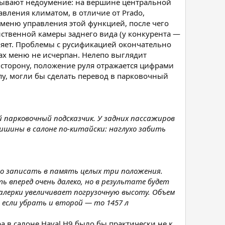
зывают недоумение: на вершине центральной
вления климатом, в отличие от Prado,
меню управления этой функцией, после чего
ственной камеры заднего вида (у конкурента —
вляет. Проблемы с русификацией окончательно
ах меню не исчерпан. Нелепо выглядит
 сторону, положение руля отражается цифрами
пу, могли бы сделать перевод в парковочный
й парковочный подсказчик. У задних пассажиров
тишины в салоне по-китайски: наглухо забить
но записать в память целых три положения.
ь вперед очень далеко, но в результате будет
галерки увеличивает погрузочную высоту. Объем
 если убрать и второй — то 1457 л
а в салоне Haval H9 было бы практически не к