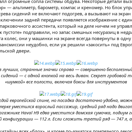
алл огромные сопла системы обдува. Некоторые детали вы
 — альтиметр, барометр, компас и креномер. Но блок упра
рева сидений не включают подогрев, а вызывают на экран 
включении задней передачи появляется изображение с един
и парковочного ассистента, который на деле ничем не упра
 пустоте» подправили, но запас смешных несуразиц в недр
а колес, они у машинки на экране всегда повернуты в одну
трансмиссии неудобно, если уж решили «закосить» под Евро
льской двери.
з лучших, странные значки справа — совершенно бесполезны
сидений — с одной кнопкой на весь диван. Секрет гробовой 
«шумкой» все полости, включая боксы для инструментов
ждой европейской спине, но посадка достаточно удобна, мож
ерке уместился взрослый пассажир, средний ряд надо двигат
багажнике Haval H9 едва уместится дамская сумочка, подиум 
й конфигурации — 112 л. Если сложить третий ряд — 747 л, а
итайцы всех «блох», и кроме по-азиатски помпезного декор