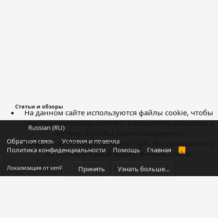
Статьи и обзоры
На данном сайте используются файлы cookie, чтобы
персонализировать контент и сохранить Ваш вход в
Russian (RU)
систему, если Вы зарегистрируетесь.
Обратная связь
Условия и правила
Продолжая использовать этот сайт, Вы соглашаетесь
Политика конфиденциальности
Помощь
Главная
R
на использование наших файлов cookie.
S
S
®
Локализация от xenForo.Info
Принять
Узнать больше…