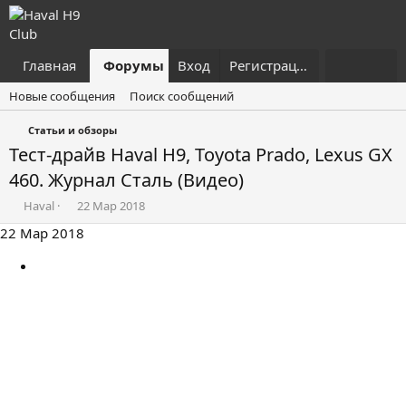
Главная
Форумы
Вход
Что нового?
Регистрация
Пользовател
Новые сообщения
Поиск сообщений
Статьи и обзоры
Тест-драйв Haval H9, Toyota Prado, Lexus GX
460. Журнал Сталь (Видео)
А
Д
Haval
22 Мар 2018
в
а
22 Мар 2018
т
т
о
а
р
н
т
а
е
ч
м
а
ы
л
а