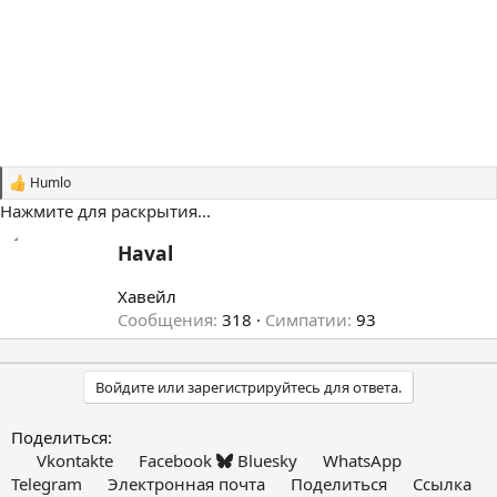
Humlo
С
и
Нажмите для раскрытия...
м
п
А
Haval
а
в
т
т
Хавейл
и
и
о
Сообщения
318
Симпатии
93
:
р
Войдите или зарегистрируйтесь для ответа.
Поделиться:
Vkontakte
Facebook
Bluesky
WhatsApp
Telegram
Электронная почта
Поделиться
Ссылка