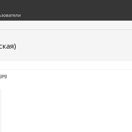
ьзователи
ская)