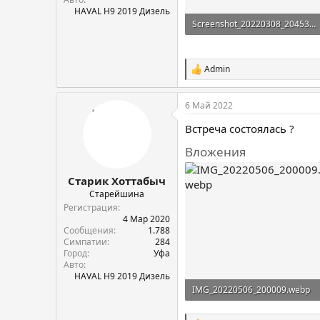
HAVAL H9 2019 Дизель
Screenshot_20220308_204531_com.android.chrome.webp
111,4 KB · Просмотры: 154
Admin
С
и
м
6 Май 2022
п
а
Встреча состоялась ?
т
и
Вложения
и
:
Старик Хоттабыч
Старейшина
Регистрация
4 Мар 2020
Сообщения
1.788
Симпатии
284
Город
Уфа
Авто
HAVAL H9 2019 Дизель
IMG_20220506_200009.webp
1,6 MB · Просмотры: 154