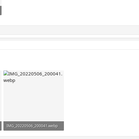
IMG_20220506_200041.webp
1,3 MB · Просмотры: 155