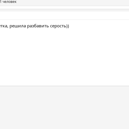
1 человек
тка, решила разбавить серость))
нная почта