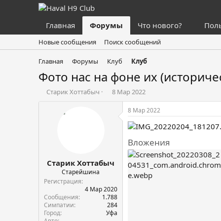
Главная
Форумы
Что нового?
Пол
Новые сообщения
Поиск сообщений
Главная
Форумы
Клуб
Клуб
Фото нас на фоне их (историче
А
Д
Старик Хоттабыч
8 Мар 2022
в
а
т
т
8 Мар 2022
о
а
р
н
т
а
Вложения
е
ч
м
а
Старик Хоттабыч
ы
л
а
Старейшина
Регистрация
4 Мар 2020
Сообщения
1.788
Симпатии
284
Город
Уфа
Авто