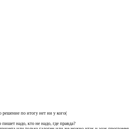
о решение по итогу нет ни у кого(
 пишет надо, кто не надо, где правда?
рицепа или только галоген или же можно итак и эдак программи