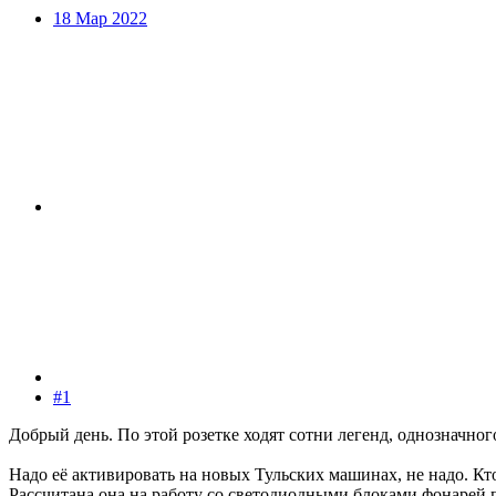
18 Мар 2022
#1
Добрый день. По этой розетке ходят сотни легенд, однозначног
Надо её активировать на новых Тульских машинах, не надо. Кто
Рассчитана она на работу со светодиодными блоками фонарей п