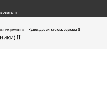
ьзователи
вание, ремонт II
Кузов, двери, стекла, зеркала II
ики) II