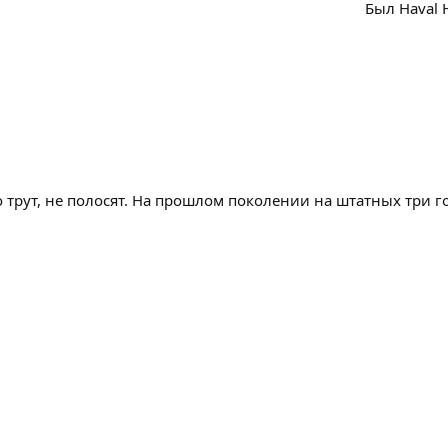
Был Haval 
трут, не полосят. На прошлом поколении на штатных три го