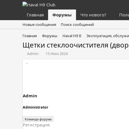
Главная
Форумы
Что нового?
Пол
Новые сообщения
Поиск сообщений
Главная
Форумы
Haval H9 II
Эксплуатация, обслужи
Щетки стеклоочистителя (дворн
А
Д
Admin
15 Июн 2024
в
а
т
т
о
а
р
н
т
а
е
ч
м
а
ы
л
Admin
а
Administrator
Команда форума
Регистрация