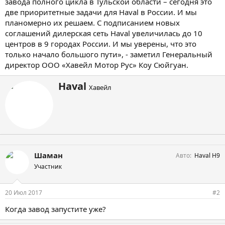
завода полного цикла в Тульской области – сегодня это
две приоритетные задачи для Haval в России. И мы
планомерно их решаем. С подписанием новых
соглашений дилерская сеть Haval увеличилась до 10
центров в 9 городах России. И мы уверены, что это
только начало большого пути», - заметил Генеральный
директор ООО «Хавейл Мотор Рус» Коу Сюйгуан.
А
Haval
Хавейл
в
т
о
р
Шаман
Авто
Haval H9
Участник
20 Июл 2017
#2
Когда завод запустите уже?