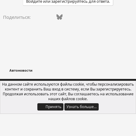
Войдите или зарегистрируйтесь для ответа.
п
а
т
Vkontakte
Facebook
Bluesky
WhatsApp
Telegram
Электронная поч
Поделиться:
и
и
:
Автоновости
Russian (RU)
На данном сайте используются файлы cookie, чтобы персонализировать
контент и сохранить Ваш вход в систему, если Вы зарегистрируетесь.
Обратная связь
Условия и правила
Продолжая использовать этот сайт, Вы соглашаетесь на использование
Политика конфиденциальности
Помощь
Главная
R
наших файлов cookie.
S
S
Принять
Узнать больше…
®
Локализация от xenForo.Info