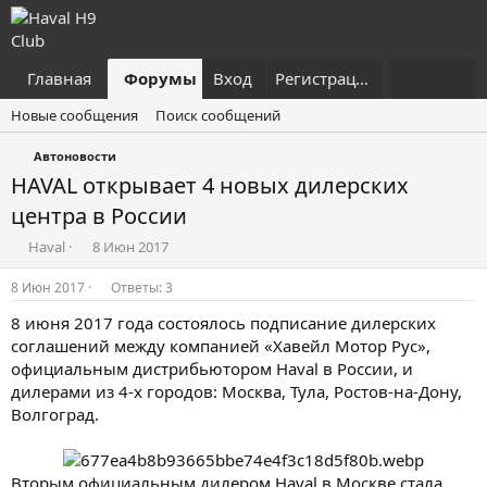
Главная
Форумы
Вход
Что нового?
Регистрация
Пользовател
Новые сообщения
Поиск сообщений
Автоновости
HAVAL открывает 4 новых дилерских
центра в России
А
Д
Haval
8 Июн 2017
в
а
т
т
8 Июн 2017
Ответы: 3
о
а
8 июня 2017 года состоялось подписание дилерских
р
н
т
а
соглашений между компанией «Хавейл Мотор Рус»,
е
ч
официальным дистрибьютором Haval в России, и
м
а
дилерами из 4-х городов: Москва, Тула, Ростов-на-Дону,
ы
л
Волгоград.
а
Вторым официальным дилером Haval в Москве стала