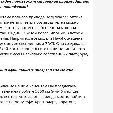
рендов производят сторонние производители
ная платформа?
стема полного привода Borg Warner, оптика
 Компоненты от этих производителей можно
о этого, у нас есть собственная мощная
итае, Индии, Южной Корее, Японии, Австрии,
темы. Например, все модели Haval оснащены
у с двумя сцеплениями 7DCT. Она создавалась
бкой 7DCT оснащены все наши новинки – это
 также имеем несколько собственных платформ,
аши официальные дилеры и где можно
служивание нашим клиентам мы предлагаем
вание на пробеге 5000 км (или 6 месяцев
ых центра. Автосалоны бренда можно найти в
ове-на-Дону, Уфе, Краснодаре, Саратове,