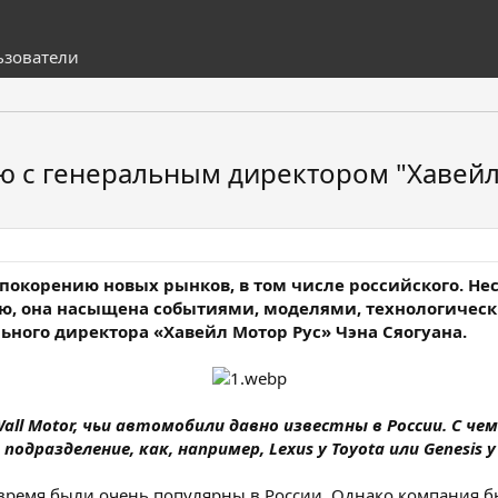
ьзователи
ью с генеральным директором "Хавейл
окорению новых рынков, в том числе российского. Не
, она насыщена событиями, моделями, технологичес
ного директора «Хавейл Мотор Рус» Чэна Сяогуана.
Wall Motor, чьи автомобили давно известны в России. С ч
 подразделение, как, например, Lexus у Toyota или Genesis у
 время были очень популярны в России. Однако компания бы