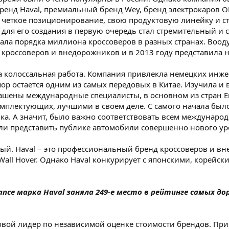
нд Haval, премиальный бренд Wey, бренд электрокаров ORA
 четкое позиционирование, свою продуктовую линейку и ст
 для его создания в первую очередь стал стремительный и с
родала порядка миллиона кроссоверов в разных странах. Во
 кроссоверов и внедорожников и в 2013 году представила 
а колоссальная работа. Компания привлекла немецких инже
 пор остается одним из самых передовых в Китае. Изучила 
лашены международные специалисты, в основном из стран 
мплектующих, лучшими в своем деле. С самого начала было
ка. А значит, было важно соответствовать всем международ
гли представить публике автомобили совершенно нового ур
ный. Haval ‒ это профессиональный бренд кроссоверов и 
 Wall Hover. Однако Haval конкурирует с японскими, корей
ce марка Haval заняла 249-е место в рейтинге самых дороги
ровой лидер по независимой оценке стоимости брендов. При