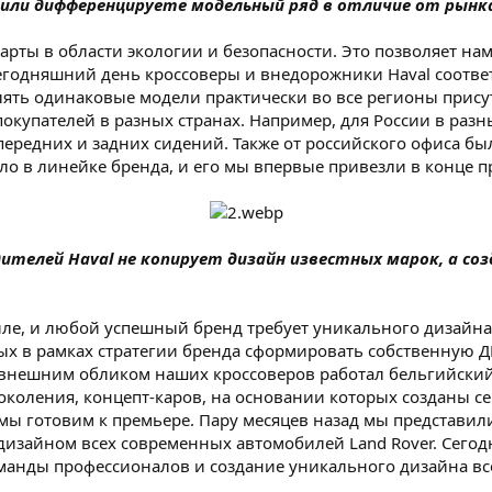
 или дифференцируете модельный ряд в отличие от рынк
арты в области экологии и безопасности. Это позволяет на
сегодняшний день кроссоверы и внедорожники Haval соотв
влять одинаковые модели практически во все регионы прису
окупателей в разных странах. Например, для России в ра
, передних и задних сидений. Также от российского офиса б
о в линейке бренда, и его мы впервые привезли в конце п
ителей Haval не копирует дизайн известных марок, а со
иле, и любой успешный бренд требует уникального дизайна
ых в рамках стратегии бренда сформировать собственную Д
ад внешним обликом наших кроссоверов работал бельгийски
поколения, концепт-каров, на основании которых созданы се
мы готовим к премьере. Пару месяцев назад мы представил
изайном всех современных автомобилей Land Rover. Сегод
нды профессионалов и создание уникального дизайна все