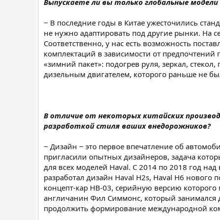
Выпускаете ли вы только глобальные модели
‒ В последние годы в Китае ужесточились станд
не нужно адаптировать под другие рынки. На 
Соответственно, у нас есть возможность поста
комплектаций в зависимости от предпочтений п
«зимний пакет»: подогрев руля, зеркал, стекол
дизельным двигателем, которого раньше не был
В отличие от некоторых китайских производ
разработкой стиля ваших внедорожников?
‒ Дизайн ‒ это первое впечатление об автомоб
пригласили опытных дизайнеров, задача котор
для всех моделей Haval. С 2014 по 2018 год н
разработал дизайн Haval H2s, Haval H6 нового 
концепт-кар HB-03, серийную версию которого 
англичанин Фил Симмонс, который занимался д
продолжить формирование международной кома