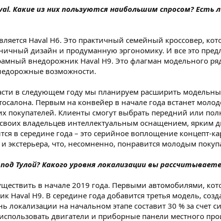
val. Какие из них пользуются наибольшим спросом? Есть 
, является Haval H6. Это практичный семейный кроссовер, 
ичный дизайн и продуманную эргономику. И все это предла
 рамный внедорожник Haval H9. Это флагман модельного ря
недорожные возможности.
ласти в следующем году мы планируем расширить модельный
втосалона. Первым на конвейер в начале года встанет молод
ких покупателей. Клиенты смогут выбрать передний или по
т своих владельцев интеллектуальным оснащением, ярким 
ся в середине года – это серийное воплощение концепт-кар
и экстерьера, что, несомненно, понравится молодым покуп
 под Тулой? Какого уровня локализации вы рассчитывает
существить в начале 2019 года. Первыми автомобилями, кото
к Haval H9. В середине года добавится третья модель, созд
ень локализации на начальном этапе составит 30 % за счет с
 использовать двигатели и приборные панели местного про