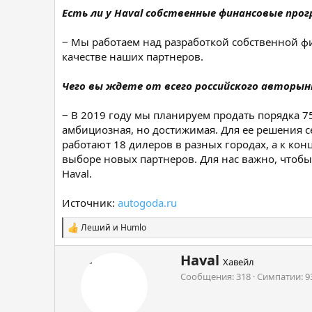
Есть ли у Haval собственные финансовые пр
‒ Мы работаем над разработкой собственной ф
качестве наших партнеров.
Чего вы ждете от всего российского авторынк
‒ В 2019 году мы планируем продать порядка 7
амбициозная, но достижимая. Для ее решения с
работают 18 дилеров в разных городах, а к ко
выборе новых партнеров. Для нас важно, чтоб
Haval.
Источник:
autogoda.ru
Леший
и
Humlo
С
и
м
А
Haval
Хавейл
п
в
Сообщения
318
Симпатии
9
а
т
т
о
и
р
и