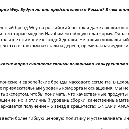
рка Wey. Будут ли они представлены в России? В чем от
льный бренд Wey на российский рынок и даже локализовать
y и некоторые модели Haval имеют общую платформу. Одна
истальное внимание к каждой детали. Не только уникальны
елка со вставками из стали и дерева, премиальная аудиосис
 какие марки считаете своими основными конкурентами?
понские и европейские бренды массового сегмента. В цело
лее привлекательный уровень комфорта и оснащения. Мы не
ыть экспертом, чтобы понимать, что качественные продукты
снащение, но и отличный уровень сборки, качественные ма
ерждается получением 5 звезд в краш-тестах C-NCAP и ANCA
 вести более гибкую ценовую политику и устанавливать ин