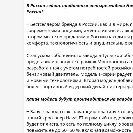
В России сейчас продаются четыре модели Ha
России?
‒ Бестселлером бренда в России, как и в мире
современными опциями, имеет стильный, лакон
втором месте по продажам в России находится
комфорта, технологичность и внушительные в
С запуском собственного завода в Тульской об
представили в августе в рамках Московского а
разработанная с учетом потребностей российс
бензиновый двигатель. Модель F-серии радуе
и новыми технологиями. Вторая модель добавит
более спортивный и дерзкий дизайн интерьера 
Какие модели будут производиться на заводе
‒ Запуск завода в эксплуатацию планируется о
новый кроссовер Haval F7 и рамный внедорожни
будет от листа, то есть по полному циклу. Уров
повысить ее до 50‒60 %, включая возможность