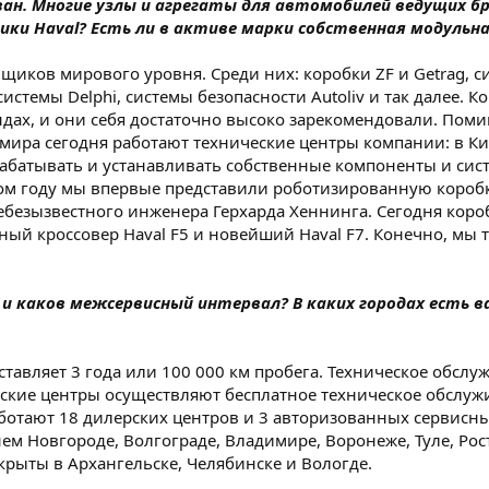
ан. Многие узлы и агрегаты для автомобилей ведущих б
жники Haval? Есть ли в активе марки собственная модуль
иков мирового уровня. Среди них: коробки ZF и Getrag, си
 системы Delphi, системы безопасности Autoliv и так далее.
ах, и они себя достаточно высоко зарекомендовали. Помим
х мира сегодня работают технические центры компании: в К
рабатывать и устанавливать собственные компоненты и сис
ом году мы впервые представили роботизированную коробк
безызвестного инженера Герхарда Хеннинга. Сегодня коро
ный кроссовер Haval F5 и новейший Haval F7. Конечно, мы
и каков межсервисный интервал? В каких городах есть в
составляет 3 года или 100 000 км пробега. Техническое об
ские центры осуществляют бесплатное техническое обслужи
аботают 18 дилерских центров и 3 авторизованных сервисн
ем Новгороде, Волгограде, Владимире, Воронеже, Туле, Рост
крыты в Архангельске, Челябинске и Вологде.