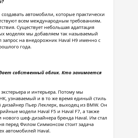
а?
м создавать автомобили, которые практически
етствуют всем международным требованиям.
тствия. Существует небольшая адаптация
зных моделях мы добавляем так называемый
ыл запрос на внедорожник Haval Н9 именно с
рошлого года.
здает собственный облик. Кто занимается
 экcтерьера и интерьера. Потому мы
НК, узнаваемый и в то же время единый стиль
й дизайнер Пьер Леклерк, выходец из BMW. Он
рийные модели Haval F5 и Haval F7, а также
и нового шеф-дизайнера бренда Haval. Им стал
ня перед Филом Симмонсом стоит задача
х автомобилей Haval.