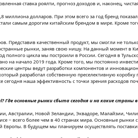
овленная ставка роялти, прогноз доходов и, наконец, чиста
6,8 миллиона долларов. При этом всего за год бренд показа
тали самым дорогим китайским брендом в мире. Кроме того
ров. Представив качественный продукт, мы смогли не тольк
остранные рынки, заняв свою нишу. На данный момент в Ки
д полного цикла мы построили в России. Сегодня в Тульск
но на начало 2019 года. Кроме того, мы постоянно инвест
ческие центры ведут разработки компонентов и инновацион
который разработал собственную преселективную коробку п
же сегодня наша эффективность с точки зрения расходов по
? Где основные рынки сбыта сегодня и на какие страны 
сии, Австралии, Новой Зеландии, Эквадоре, Малайзии, Чили,
се ‒ всего более чем в 40 странах мира. Основные рынки с
й Европы. В будущем мы планируем осуществлять поставки