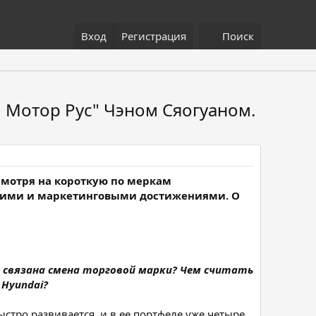
Вход
Регистрация
Поиск
 Мотор Рус" Чэном Сяогуаном.
смотря на короткую по меркам
кими и маркетинговыми достижениями. О
ем связана смена торговой марки? Чем считать
 Hyundai?
стро развивается, и в ее портфеле уже четыре