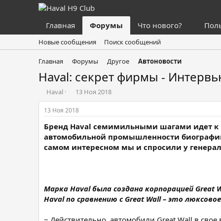
Главная
Форумы
Что нового?
Пол
Новые сообщения
Поиск сообщений
Главная
Форумы
Другое
Автоновости
Haval: секрет фирмы - Интерв
А
Д
Haval
13 Ноя 2018
в
а
т
т
13 Ноя 2018
о
а
Бренд Haval семимильными шагами идет к п
р
н
т
а
автомобильной промышленности биографию
е
ч
самом интересном мы и спросили у генераль
м
а
ы
л
а
Марка Haval была создана корпорацией Great 
Haval по сравнению с Great Wall – это люксовое
‒ Действительно, автомобили Great Wall в свое