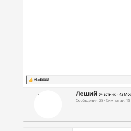
Vlad0808
С
и
м
А
Леший
Участник
·
Из
Мос
п
в
Сообщения
28
Симпатии
18
а
т
т
о
и
р
и
: