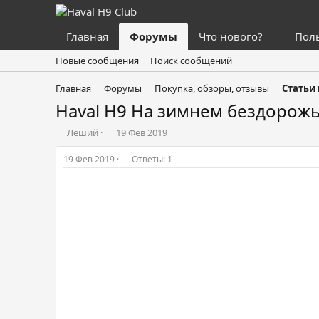
Главная
Форумы
Что нового?
Пол
Новые сообщения
Поиск сообщений
Главная
Форумы
Покупка, обзоры, отзывы
Статьи
Haval H9 На зимнем бездорожь
А
Д
Леший
19 Фев 2019
в
а
т
т
19 Фев 2019
Ответы: 1
о
а
р
н
т
а
е
ч
м
а
ы
л
а