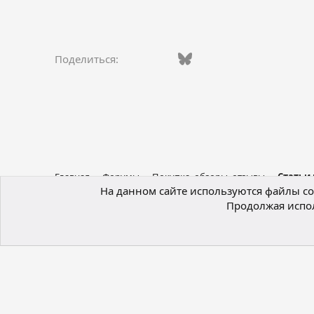
Vkontakte
Facebook
Bluesky
WhatsApp
Telegram
Электро
Ссы
Поделиться:
Главная
Форумы
Покупка, обзоры, отзывы
Статьи
На данном сайте используются файлы coo
Продолжая испол
Russian (RU)
®
Локализация от xenForo.Info