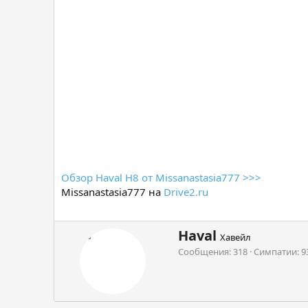
Обзор Haval H8 от Missanastasia777 >>>
Missanastasia777 на
Drive2.ru
А
Haval
Хавейл
в
Сообщения
318
Симпатии
9
т
о
р