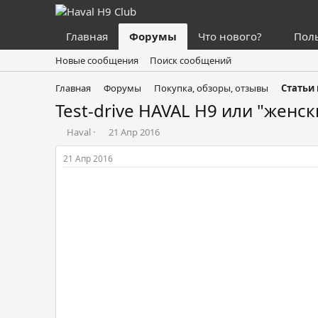
Главная
Форумы
Что нового?
Пол
Новые сообщения
Поиск сообщений
Главная
Форумы
Покупка, обзоры, отзывы
Статьи
Test-drive HAVAL H9 или "женск
А
Д
Haval
21 Апр 2016
в
а
т
т
21 Апр 2016
о
а
р
н
т
а
е
ч
м
а
ы
л
а