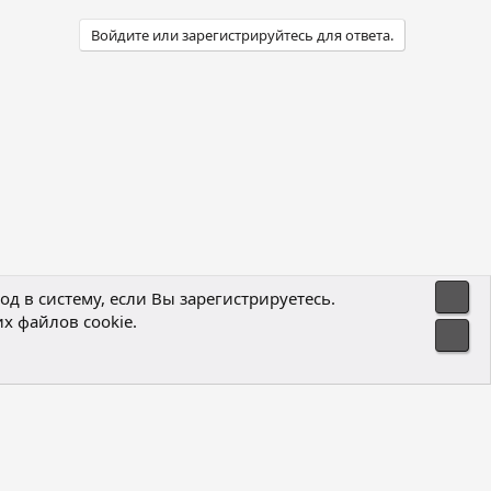
Войдите или зарегистрируйтесь для ответа.
Свер
д в систему, если Вы зарегистрируетесь.
х файлов cookie.
Политика конфиденциальности
Помощь
Главная
R
Сниз
S
S