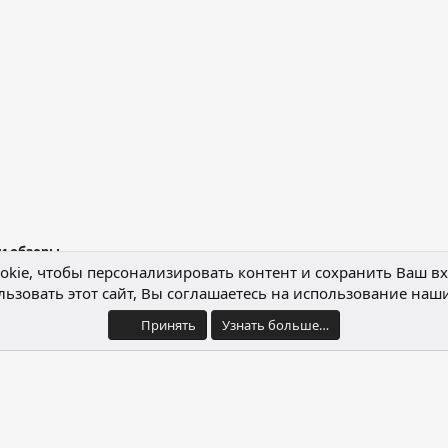
нная почта
лка
 и обзоры
kie, чтобы персонализировать контент и сохранить Ваш вхо
ьзовать этот сайт, Вы соглашаетесь на использование наши
Обратная связь
Условия и правила
Принять
Узнать больше…