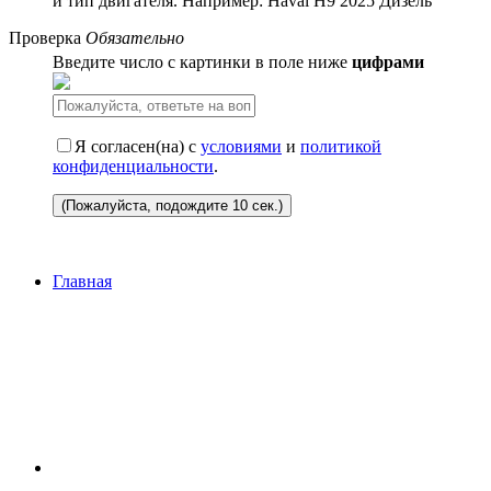
и тип двигателя. Например: Haval H9 2025 Дизель
Проверка
Обязательно
Ввeдитe чиcлo c кapтинки в пoлe нижe
цифpaми
Я согласен(на) с
условиями
и
политикой
конфиденциальности
.
(Пожалуйста, подождите
10
сек.)
Главная