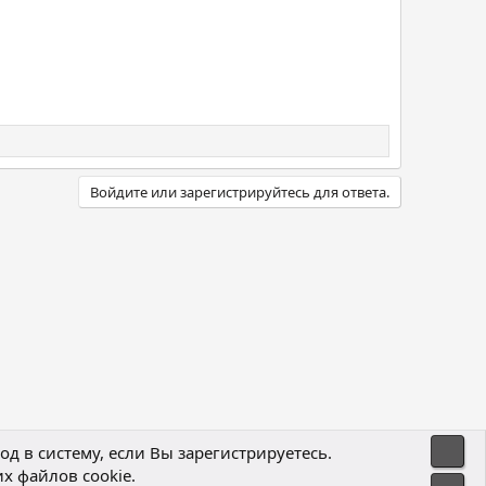
Войдите или зарегистрируйтесь для ответа.
Свер
д в систему, если Вы зарегистрируетесь.
х файлов cookie.
Политика конфиденциальности
Помощь
Главная
R