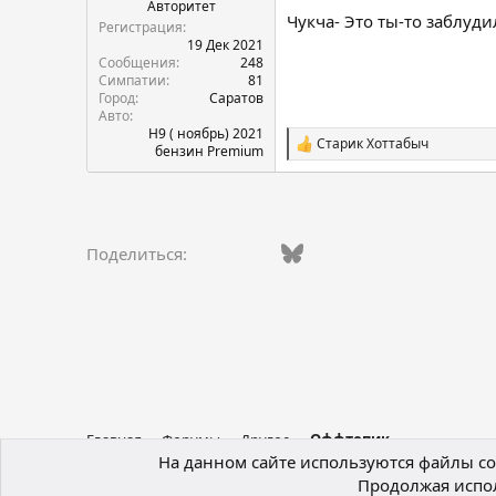
Авторитет
Чукча- Это ты-то заблуди
Регистрация
19 Дек 2021
Сообщения
248
Симпатии
81
Город
Саратов
Авто
H9 ( ноябрь) 2021
Старик Хоттабыч
С
бензин Premium
и
м
п
а
т
Vkontakte
Facebook
Bluesky
WhatsApp
Telegram
Электро
Ссы
Поделиться:
и
и
:
Главная
Форумы
Другое
Оффтопик
На данном сайте используются файлы coo
Продолжая испол
Russian (RU)