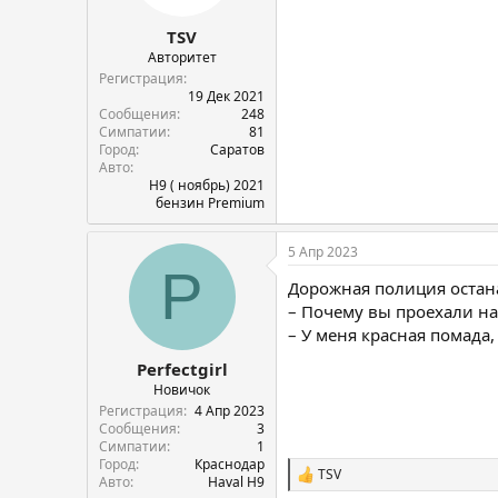
:
TSV
Авторитет
Регистрация
19 Дек 2021
Сообщения
248
Симпатии
81
Город
Саратов
Авто
H9 ( ноябрь) 2021
бензин Premium
5 Апр 2023
P
Дорожная полиция остан
– Почему вы проехали на
– У меня красная помада,
Perfectgirl
Новичок
Регистрация
4 Апр 2023
Сообщения
3
Симпатии
1
Город
Краснодар
TSV
С
Авто
Haval H9