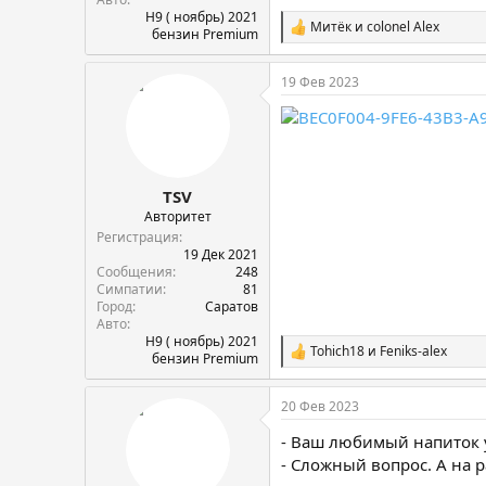
H9 ( ноябрь) 2021
Митёк
и
colonel Alex
С
бензин Premium
и
м
19 Фев 2023
п
а
т
и
и
:
TSV
Авторитет
Регистрация
19 Дек 2021
Сообщения
248
Симпатии
81
Город
Саратов
Авто
H9 ( ноябрь) 2021
Tohich18
и
Feniks-alex
С
бензин Premium
и
м
20 Фев 2023
п
а
- Ваш любимый напиток 
т
и
- Сложный вопрос. А на р
и