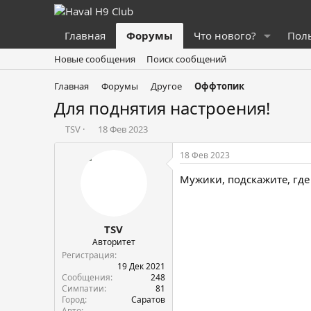
Главная
Форумы
Что нового?
Пол
Новые сообщения
Поиск сообщений
Главная
Форумы
Другое
Оффтопик
Для поднятия настроения!
А
Д
TSV
18 Фев 2023
в
а
т
т
18 Фев 2023
о
а
р
н
Мужики, подскажите, где 
т
а
е
ч
м
а
TSV
ы
л
а
Авторитет
Регистрация
19 Дек 2021
Сообщения
248
Симпатии
81
Город
Саратов
Авто