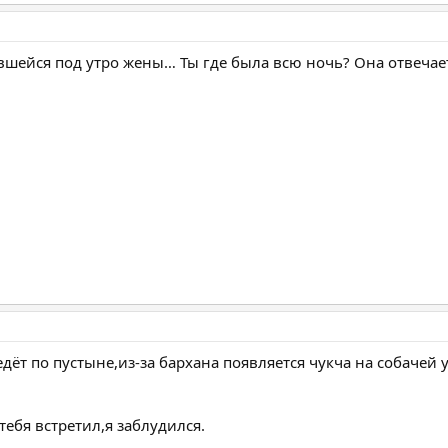
шейся под утро жены… Ты где была всю ночь? Она отвечае
т по пустыне,из-за бархана появляется чукча на собачей 
 тебя встретил,я заблудился.