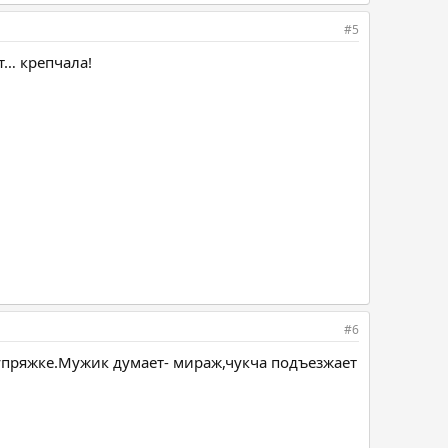
#5
т… крепчала!
#6
упряжке.Мужик думает- мираж,чукча подъезжает