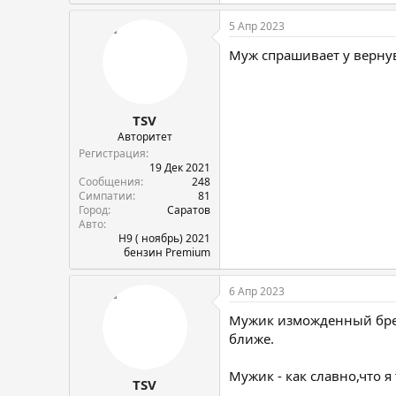
и
м
5 Апр 2023
п
а
Муж спрашивает у вернув
т
и
и
:
TSV
Авторитет
Регистрация
19 Дек 2021
Сообщения
248
Симпатии
81
Город
Саратов
Авто
H9 ( ноябрь) 2021
бензин Premium
6 Апр 2023
Мужик изможденный бредё
ближе.
Мужик - как славно,что я
TSV