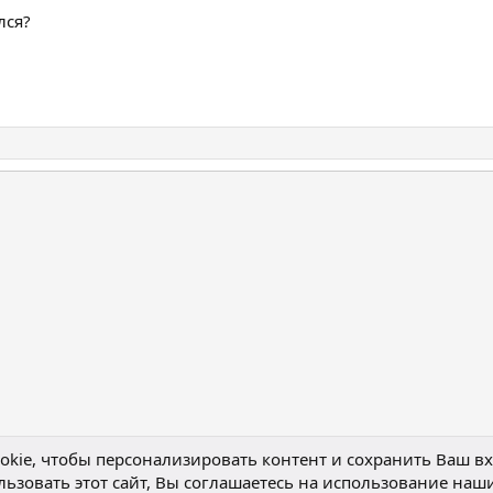
лся?
нная почта
лка
kie, чтобы персонализировать контент и сохранить Ваш вхо
ьзовать этот сайт, Вы соглашаетесь на использование наши
Обратная связь
Условия и правила