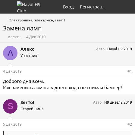
Вход
Регистрация
Электроника, электрика, свет I
Замена ламп
А
Д
Алекс
4 Дек 2019
в
а
т
т
Алекс
Авто
Haval H9 2019
А
о
а
Участник
р
н
т
а
е
ч
4 Дек 2019
#1
м
а
ы
л
Доброго дня всем.
а
Как заменить лампы заднего хода не снимая бампер?
SerTol
Авто
Н9 дизель 2019
S
Старейшина
5 Дек 2019
#2