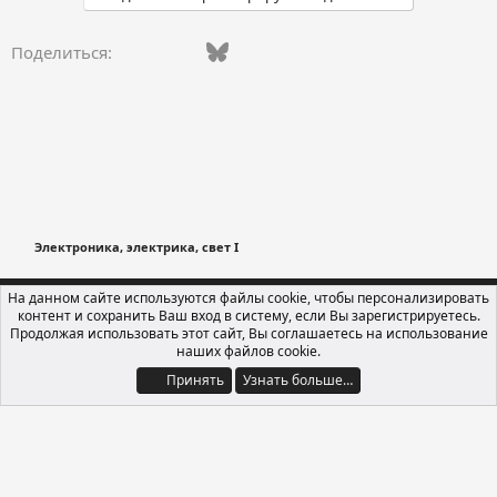
Vkontakte
Facebook
Bluesky
WhatsApp
Telegram
Электронная поч
Поделиться:
Электроника, электрика, свет I
Russian (RU)
На данном сайте используются файлы cookie, чтобы персонализировать
контент и сохранить Ваш вход в систему, если Вы зарегистрируетесь.
Обратная связь
Условия и правила
Продолжая использовать этот сайт, Вы соглашаетесь на использование
Политика конфиденциальности
Помощь
Главная
R
наших файлов cookie.
S
S
Принять
Узнать больше…
®
Локализация от xenForo.Info