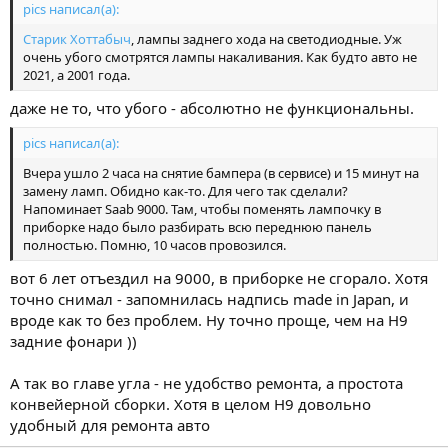
pics написал(а):
Старик Хоттабыч
, лампы заднего хода на светодиодные. Уж
очень убого смотрятся лампы накаливания. Как будто авто не
2021, а 2001 года.
даже не то, что убого - абсолютно не функциональны.
pics написал(а):
Вчера ушло 2 часа на снятие бампера (в сервисе) и 15 минут на
замену ламп. Обидно как-то. Для чего так сделали?
Напоминает Saab 9000. Там, чтобы поменять лампочку в
приборке надо было разбирать всю переднюю панель
полностью. Помню, 10 часов провозился.
вот 6 лет отъездил на 9000, в приборке не сгорало. Хотя
точно снимал - запомнилась надпись made in Japan, и
вроде как то без проблем. Ну точно проще, чем на Н9
задние фонари ))
А так во главе угла - не удобство ремонта, а простота
конвейерной сборки. Хотя в целом Н9 довольно
удобный для ремонта авто