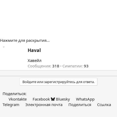
Нажмите для раскрытия...
А
Haval
в
т
Хавейл
о
Сообщения
318
Симпатии
93
р
Войдите или зарегистрируйтесь для ответа.
Поделиться:
Vkontakte
Facebook
Bluesky
WhatsApp
Telegram
Электронная почта
Поделиться
Ссылка