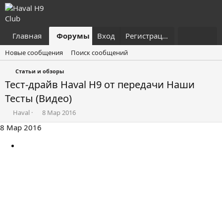
Главная
Форумы
Вход
Что нового?
Регистрация
Пользовател
Новые сообщения
Поиск сообщений
Статьи и обзоры
Тест-драйв Haval H9 от передачи Наши
Тесты (Видео)
А
Д
Haval
8 Мар 2016
в
а
8 Мар 2016
т
т
о
а
р
н
т
а
е
ч
м
а
ы
л
а