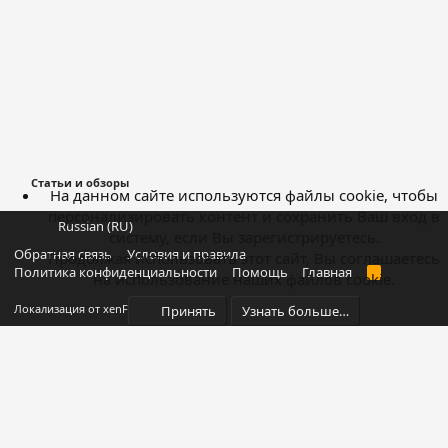
Статьи и обзоры
На данном сайте используются файлы cookie, чтобы
персонализировать контент и сохранить Ваш вход в
Russian (RU)
систему, если Вы зарегистрируетесь.
Обратная связь
Условия и правила
Продолжая использовать этот сайт, Вы соглашаетесь
Политика конфиденциальности
Помощь
Главная
R
на использование наших файлов cookie.
S
S
®
Локализация от xenForo.Info
Принять
Узнать больше…