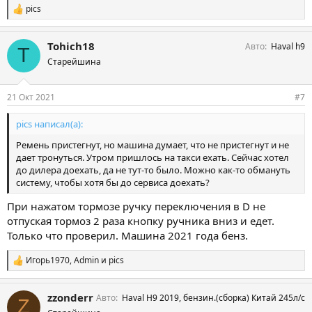
pics
С
и
м
Tohich18
Авто
Haval h9
п
T
а
Старейшина
т
и
и
21 Окт 2021
#7
:
pics написал(а):
Ремень пристегнут, но машина думает, что не пристегнут и не
дает тронуться. Утром пришлось на такси ехать. Сейчас хотел
до дилера доехать, да не тут-то было. Можно как-то обмануть
систему, чтобы хотя бы до сервиса доехать?
При нажатом тормозе ручку переключения в D не
отпуская тормоз 2 раза кнопку ручника вниз и едет.
Только что проверил. Машина 2021 года бенз.
Игорь1970
,
Admin
и
pics
С
и
м
zzonderr
Авто
Haval H9 2019, бензин.(сборка) Китай 245л/с
п
Z
а