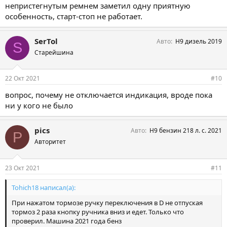
непристегнутым ремнем заметил одну приятную
особенность, старт-стоп не работает.
SerTol
Авто
Н9 дизель 2019
S
Старейшина
22 Окт 2021
#10
вопрос, почему не отключается индикация, вроде пока
ни у кого не было
pics
Авто
H9 бензин 218 л. с. 2021
P
Авторитет
23 Окт 2021
#11
Tohich18 написал(а):
При нажатом тормозе ручку переключения в D не отпуская
тормоз 2 раза кнопку ручника вниз и едет. Только что
проверил. Машина 2021 года бенз