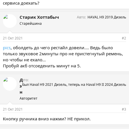
сервиса доехать?
Старик Хоттабыч
Авто
HAVAL H9 2019 Дизель
Старейшина
21 Окт 2021
#2
pics
, оболдеть до чего рестайл довели.... Ведь было
только звуковое 2минуты про не пристегнутый ремень,
но чтобы не ехало...
Пробуй акб отсоеденить минут на 5.
Д
Авто
Был Haval H9 2021 Дизель, теперь на Haval H9 II 2024 Дизель
э
н
Авторитет
21 Окт 2021
#3
Кнопку ручника вниз нажми? НЕ прикол.