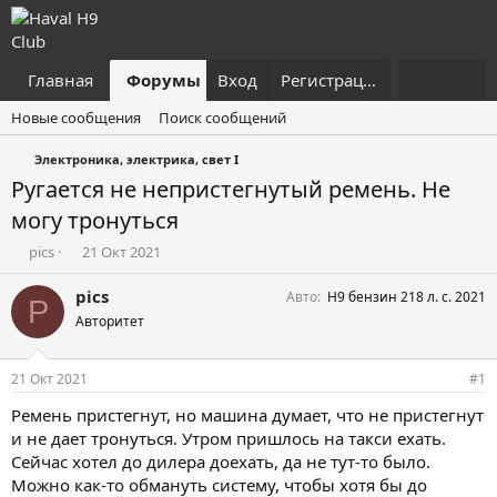
Главная
Форумы
Вход
Что нового?
Регистрация
Пользовател
Новые сообщения
Поиск сообщений
Электроника, электрика, свет I
Ругается не непристегнутый ремень. Не
могу тронуться
А
Д
pics
21 Окт 2021
в
а
т
т
pics
Авто
H9 бензин 218 л. с. 2021
P
о
а
Авторитет
р
н
т
а
е
ч
21 Окт 2021
#1
м
а
ы
л
Ремень пристегнут, но машина думает, что не пристегнут
а
и не дает тронуться. Утром пришлось на такси ехать.
Сейчас хотел до дилера доехать, да не тут-то было.
Можно как-то обмануть систему, чтобы хотя бы до