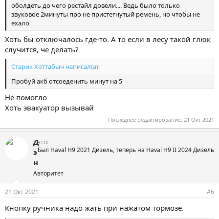
оболдеть до чего рестайл довели.... Ведь было только
звуковое 2минуты про не пристегнутый ремень, но чтобы не
ехало
Хоть бы отключалось где-то. А то если в лесу такой глюк
случится, че делать?
Старик Хоттабыч написал(а):
Пробуй акб отсоеденить минут на 5
Не помогло
Хоть эвакуатор вызывай
Последнее редактирование:
21 Окт 2021
Д
Авто
Был Haval H9 2021 Дизель, теперь на Haval H9 II 2024 Дизель
э
н
Авторитет
21 Окт 2021
#6
Кнопку ручника надо жать при нажатом тормозе.