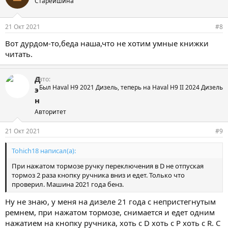
Старейшина
т
и
и
21 Окт 2021
#8
:
Вот дурдом-то,беда наша,что не хотим умные книжки
читать.
Д
Авто
Был Haval H9 2021 Дизель, теперь на Haval H9 II 2024 Дизель
э
н
Авторитет
21 Окт 2021
#9
Tohich18 написал(а):
При нажатом тормозе ручку переключения в D не отпуская
тормоз 2 раза кнопку ручника вниз и едет. Только что
проверил. Машина 2021 года бенз.
Ну не знаю, у меня на дизеле 21 года с непристегнутым
ремнем, при нажатом тормозе, снимается и едет одним
нажатием на кнопку ручника, хоть с D хоть с Р хоть с R. С